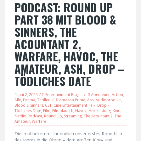
PODCAST: ROUND UP
PART 38 MIT BLOOD &
SINNERS, THE
ACOUNTANT 2,
WARFARE, HAVOC, THE
AMATEUR, ASH, DROP –
TÖDLICHES DATE
Juni 2, 2025
Entertainment Blog
Abenteuer
,
Action
,
Alle
,
Drama
,
Thriller
Amazon Prime
,
Ash
,
Audioprodukt
,
Blood & Sinners
,
CET
,
Cine Entertainment Talk
,
Drop -
Tödliches Date
,
Film
,
Filmplausch
,
Havoc
,
Hörsendung
,
Kino
,
Netflix
,
Podcast
,
Round Up
,
Streaming
,
The Acountant 2
,
The
Amateur
,
Warfare
Diesmal bekommt ihr endlich unser erstes Round-Up
des Jahres in die Ohren – dem großen Kino- und