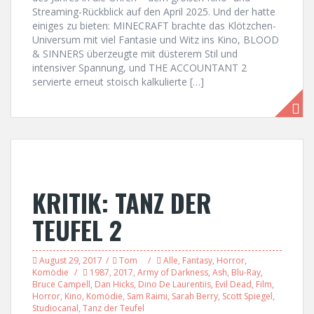
Streaming-Rückblick auf den April 2025. Und der hatte
einiges zu bieten: MINECRAFT brachte das Klötzchen-
Universum mit viel Fantasie und Witz ins Kino, BLOOD
& SINNERS überzeugte mit düsterem Stil und
intensiver Spannung, und THE ACCOUNTANT 2
servierte erneut stoisch kalkulierte […]
KRITIK: TANZ DER
TEUFEL 2
August 29, 2017
Tom
Alle
,
Fantasy
,
Horror
,
Komödie
1987
,
2017
,
Army of Darkness
,
Ash
,
Blu-Ray
,
Bruce Campell
,
Dan Hicks
,
Dino De Laurentiis
,
Evil Dead
,
Film
,
Horror
,
Kino
,
Komödie
,
Sam Raimi
,
Sarah Berry
,
Scott Spiegel
,
Studiocanal
,
Tanz der Teufel