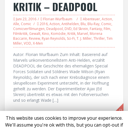
KRITIK – DEADPOOL
Juni 23, 2016
Florian Wurfbaum
Abenteuer
,
Action
,
Alle
,
Comic
2016
,
Action
,
Antihelden
,
Blu
,
Blu-Ray
,
Comic
,
Comicverfilmungen
,
Deadpool
,
DVD
,
Ed Skrein
,
Fantasy
,
Film
,
Filmkritik
,
Gewalt
,
Kino
,
Komödie
,
Kritik
,
Marvel
,
Morena
Baccarin
,
Review
,
Ryan Reynolds
,
Sci-Fi
,
T. J. Miller
,
Thriller
,
Tim
Miller
,
VOD
,
X-Men
Autor: Florian Wurfbaum Zum Inhalt: Basierend auf
Marvels unkonventionellstem Anti-Helden, erzählt
DEADPOOL die Geschichte des ehemaligen Special
Forces Soldaten und Söldners Wade Wilson (Ryan
Reynolds), der sich nach einer Krebsdiagnose einem
skrupellosen Experiment unterzieht, in der Hoffnung
geheilt zu werden. Der Experimentleiter Ajax (Ed
Skrein) übertreibt es etwas mit den Folterversuchen
und so erlangt Wade […]
This website uses cookies to improve your experience.
We'll assume you're ok with this, but you can opt-out if