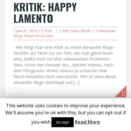
KRITIK: HAPPY
LAMENTO
Juni 21, 2019
Tom
Alle
,
Doku
,
Musik
Alexander
Kluge
,
Khavn De La Cruz
Wie fängt man eine Kritik zu einem Alexander Kluge-
Kinofilm an? Nicht nur der Film, wie man gleich lesen
wird, stellte mich vor eher unbekannten Problemen.
Nein, schon das Konzept des ,,darüber redens,, nach
dem Filmgenuss. Wobei Genuss ja schon ein eher
falsch benutztes Wort sein könnte. Wer ist denn dieser
Alexander Kluge überhaupt und […]
This website uses cookies to improve your experience.
Proudly powered by WordPress
|
Theme:
Solon
by aThemes
We'll assume you're ok with this, but you can opt-out if
you wish.
Read More
Accept
Social media & sharing icons powered by
UltimatelySocial