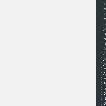
J
M
A
M
F
J
D
N
O
S
A
J
J
M
A
M
F
J
D
N
O