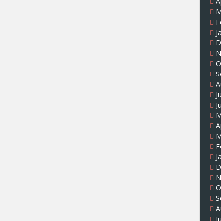
A
M
F
J
D
N
O
S
A
J
J
M
A
M
F
J
D
N
O
S
A
J