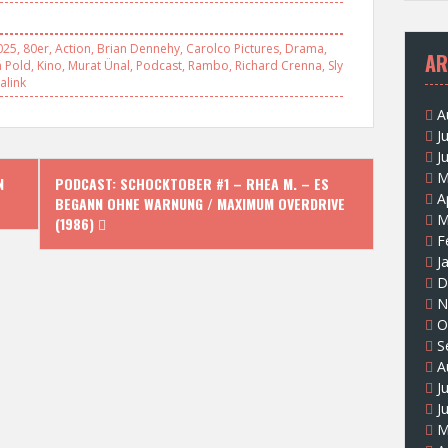
025
,
80er
,
Action
,
Brian Dennehy
,
Carolco Pictures
,
Drama
,
AR
n Pold
,
Kino
,
Murat Ünal
,
Podcast
,
Rambo
,
Richard Crenna
,
Sly
link
A
J
J
M
N
PODCAST: SCHOCKTOBER #1 – RHEA M. – ES
A
BEGANN OHNE WARNUNG / MAXIMUM OVERDRIVE
M
(1986)
F
J
D
N
O
S
A
J
J
M