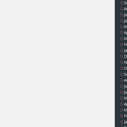
S
A
J
J
M
A
M
F
J
D
N
O
S
A
J
J
M
A
M
F
J