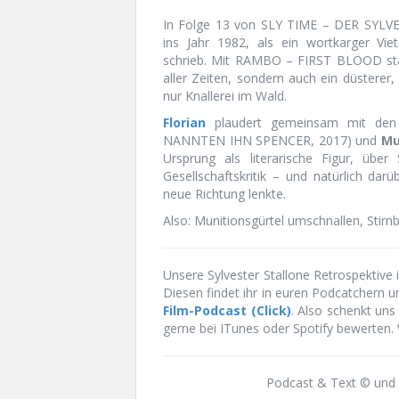
In Folge 13 von SLY TIME – DER SYLV
ins Jahr 1982, als ein wortkarger V
schrieb. Mit RAMBO – FIRST BLOOD star
aller Zeiten, sondern auch ein düsterer,
nur Knallerei im Wald.
Florian
plaudert gemeinsam mit den
NANNTEN IHN SPENCER, 2017) und
Mu
Ursprung als literarische Figur, übe
Gesellschaftskritik – und natürlich darü
neue Richtung lenkte.
Also: Munitionsgürtel umschnallen, Stir
Unsere Sylvester Stallone Retrospektive 
Diesen findet ihr in euren Podcatcher
Film-Podcast (Click)
. Also schenkt uns
gerne bei ITunes oder Spotify bewerten.
Podcast & Text © und 