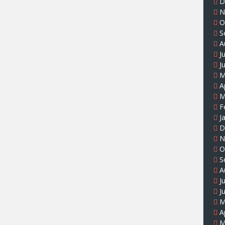
D
N
O
S
A
J
J
M
A
M
F
J
D
N
O
S
A
J
J
M
A
M