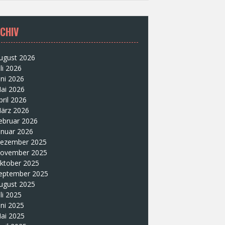
CHIV
ugust 2026
uli 2026
uni 2026
ai 2026
pril 2026
ärz 2026
ebruar 2026
anuar 2026
ezember 2025
ovember 2025
ktober 2025
eptember 2025
ugust 2025
uli 2025
uni 2025
ai 2025