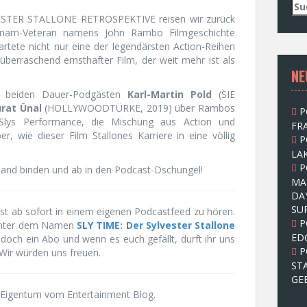
S
u
ESTER STALLONE RETROSPEKTIVE reisen wir zurück
c
ietnam-Veteran namens John Rambo Filmgeschichte
h
tete nicht nur eine der legendärsten Action-Reihen
e
 überraschend ernsthafter Film, der weit mehr ist als
NE
n
n
 beiden Dauer-Podgästen
Karl-Martin Pold
(SIE
a
rat Ünal
(HOLLYWOODTÜRKE, 2019) über Rambos
P
c
r Slys Performance, die Mischung aus Action und
FRA
h
ber, wie dieser Film Stallones Karriere in eine völlig
P
:
LAK
P
nband binden und ab in den Podcast-Dschungel!
MA
DA
SU
ist ab sofort in einem eigenen Podcastfeed zu hören.
P
n unter dem Namen
SLY TIME: Der Sylvester Stallone
ED
 doch ein Abo und wenn es euch gefällt, dürft ihr uns
P
 Wir würden uns freuen.
ST
GE
Eigentum vom Entertainment Blog.