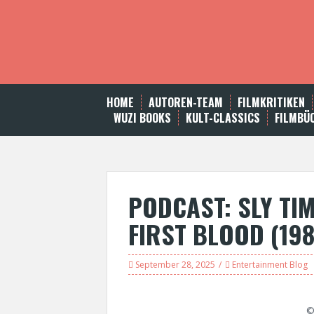
S
k
i
p
t
o
c
HOME
AUTOREN-TEAM
FILMKRITIKEN
o
WUZI BOOKS
KULT-CLASSICS
FILMBÜ
n
t
e
n
t
PODCAST: SLY TI
FIRST BLOOD (198
September 28, 2025
Entertainment Blog
©