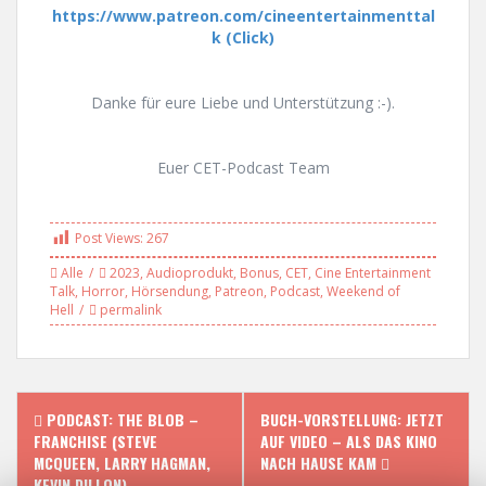
https://www.patreon.com/cineentertainmenttal
k (Click)
Danke für eure Liebe und Unterstützung :-).
Euer CET-Podcast Team
Post Views:
267
Alle
2023
,
Audioprodukt
,
Bonus
,
CET
,
Cine Entertainment
Talk
,
Horror
,
Hörsendung
,
Patreon
,
Podcast
,
Weekend of
Hell
permalink
P
PODCAST: THE BLOB –
BUCH-VORSTELLUNG: JETZT
FRANCHISE (STEVE
AUF VIDEO – ALS DAS KINO
o
MCQUEEN, LARRY HAGMAN,
NACH HAUSE KAM
KEVIN DILLON)