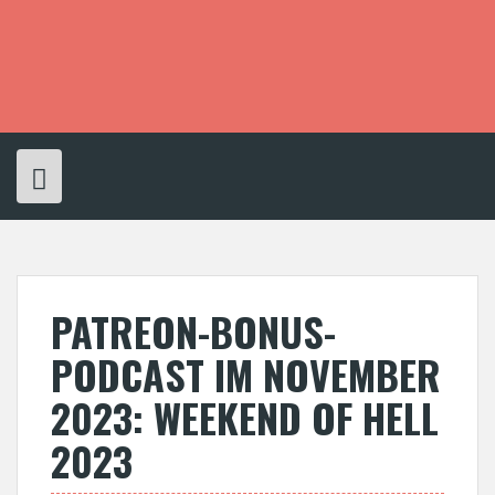
S
k
i
p
t
o
c
o
n
t
e
n
t
PATREON-BONUS-
PODCAST IM NOVEMBER
2023: WEEKEND OF HELL
2023