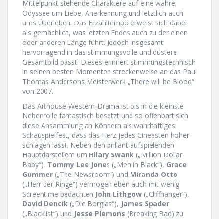
Mittelpunkt stehende Charaktere auf eine wahre
Odyssee um Liebe, Anerkennung und letztlich auch
ums Überleben. Das Erzähltempo erweist sich dabei
als gemächlich, was letzten Endes auch zu der einen
oder anderen Länge führt. Jedoch insgesamt
hervorragend in das stimmungsvolle und düstere
Gesamtbild passt. Dieses erinnert stimmungstechnisch
in seinen besten Momenten streckenweise an das Paul
Thomas Andersons Meisterwerk „There will be Blood“
von 2007.
Das Arthouse-Western-Drama ist bis in die kleinste
Nebenrolle fantastisch besetzt und so offenbart sich
diese Ansammlung an Könnern als wahrhaftiges
Schauspielfest, dass das Herz jedes Cineasten höher
schlagen lässt. Neben den brillant aufspielenden
Hauptdarstellern um
Hilary Swank
(„Million Dollar
Baby“),
Tommy Lee Jone
s („Men in Black“),
Grace
Gummer
(„The Newsroom“) und
Miranda Otto
(„Herr der Ringe“) vermögen eben auch mit wenig
Screentime bedachten
John Lithgow
(„Cliffhanger“),
David Dencik
(„Die Borgias“),
James Spader
(„Blacklist“) und
Jesse Plemons
(Breaking Bad) zu