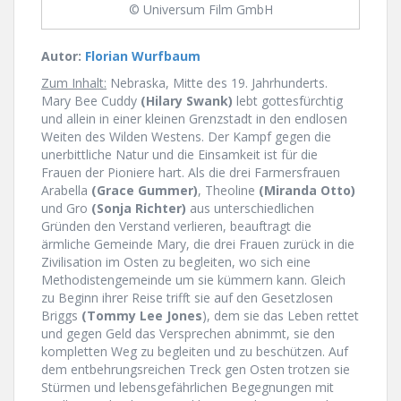
© Universum Film GmbH
Autor:
Florian Wurfbaum
Zum Inhalt:
Nebraska, Mitte des 19. Jahrhunderts.
Mary Bee Cuddy
(Hilary Swank)
lebt gottesfürchtig
und allein in einer kleinen Grenzstadt in den endlosen
Weiten des Wilden Westens. Der Kampf gegen die
unerbittliche Natur und die Einsamkeit ist für die
Frauen der Pioniere hart. Als die drei Farmersfrauen
Arabella
(Grace Gummer)
, Theoline
(Miranda Otto)
und Gro
(Sonja Richter)
aus unterschiedlichen
Gründen den Verstand verlieren, beauftragt die
ärmliche Gemeinde Mary, die drei Frauen zurück in die
Zivilisation im Osten zu begleiten, wo sich eine
Methodistengemeinde um sie kümmern kann. Gleich
zu Beginn ihrer Reise trifft sie auf den Gesetzlosen
Briggs
(Tommy Lee Jones
), dem sie das Leben rettet
und gegen Geld das Versprechen abnimmt, sie den
kompletten Weg zu begleiten und zu beschützen. Auf
dem entbehrungsreichen Treck gen Osten trotzen sie
Stürmen und lebensgefährlichen Begegnungen mit