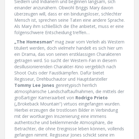
Siedlern und Indianern und beginnen langsam, sich
einander anzunähern. Obwohl Briggs Mary davon
überzeugen will, dass er ein bindungsloser, schlechter
Mensch ist, sprechen seine Taten eine andere Sprache.
Als Mary ihm schließlich die Ehe anbietet, muss er eine
folgenschwere Entscheidung treffen…
„The Homesman“
mag zwar vom Verleih als Western
tituliert werden, doch vielmehr handelt es sich hier um
ein Drama, das von seinen erstklassigen Charakteren
getragen wird. So sucht der Western-Fan in diesem
desillusionierenden Charakter-Kino vergeblich nach
Shoot Outs oder Faustkämpfen. Dafür bietet
Regisseur, Drehbuchautor und Hauptdarsteller
Tommy Lee Jones
genretypisch herrlich
atmosphärische Landschaftaufnahmen, die mittels der
großartiger Kameraarbeit von
Rodrigo Prieto
(„Brokeback Mountain“) virtuos eingefangen wurden.
Hierbei erzeugen die trostlosen Bilder in Verbindung
mit der wortkargen Inszenierung eine immens
authentische und beklemmende Atmosphäre, die
Betrachter, die ohne Ereignisse leben können, vollends
gefangen nimmt. Regisseur Jones schickt seine im