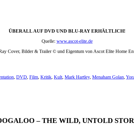
ÜBERALL AUF DVD UND BLU-RAY ERHÄLTLICH!
Quelle:
www.ascot-elite.de
y Cover, Bilder & Trailer © und Eigentum von Ascot Elite Home Ent
ntation
,
DVD
,
Film
,
Kritik
,
Kult
,
Mark Hartley
,
Menaham Golan
,
Yor
BOOGALOO – THE WILD, UNTOLD STO