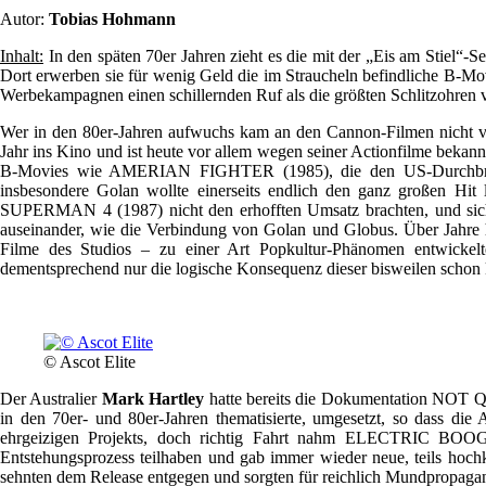
Autor:
Tobias Hohmann
Inhalt:
In den späten 70er Jahren zieht es die mit der „Eis am Sti
Dort erwerben sie für wenig Geld die im Straucheln befindliche B-Mo
Werbekampagnen einen schillernden Ruf als die größten Schlitzohren 
Wer in den 80er-Jahren aufwuchs kam an den Cannon-Filmen nicht 
Jahr ins Kino und ist heute vor allem wegen seiner Actionfilme beka
B-Movies wie AMERIAN FIGHTER (1985), die den US-Durchbruch fü
insbesondere Golan wollte einerseits endlich den ganz großen H
SUPERMAN 4 (1987) nicht den erhofften Umsatz brachten, und sich d
auseinander, wie die Verbindung von Golan und Globus. Über Jahre 
Filme des Studios – zu einer Art Popkultur-Phänomen entwic
dementsprechend nur die logische Konsequenz dieser bisweilen schon
© Ascot Elite
Der Australier
Mark Hartley
hatte bereits die Dokumentation N
in den 70er- und 80er-Jahren thematisierte, umgesetzt, so dass die 
ehrgeizigen Projekts, doch richtig Fahrt nahm ELECTRIC BOOGA
Entstehungsprozess teilhaben und gab immer wieder neue, teils hoch
sehnten dem Release entgegen und sorgten für reichlich Mundpropagand