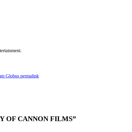
ertainment.
am Globus
permalink
RY OF CANNON FILMS
”