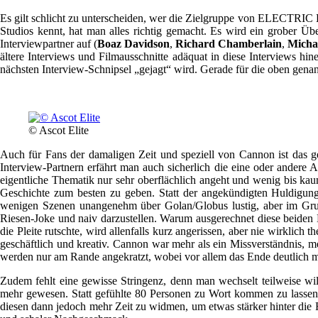
Es gilt schlicht zu unterscheiden, wer die Zielgruppe von ELECTRIC B
Studios kennt, hat man alles richtig gemacht. Es wird ein grober Ü
Interviewpartner auf (
Boaz Davidson
,
Richard Chamberlain
,
Micha
ältere Interviews und Filmausschnitte adäquat in diese Interviews h
nächsten Interview-Schnipsel „gejagt“ wird. Gerade für die oben gena
© Ascot Elite
Auch für Fans der damaligen Zeit und speziell von Cannon ist das g
Interview-Partnern erfährt man auch sicherlich die eine oder andere
eigentliche Thematik nur sehr oberflächlich angeht und wenig bis kau
Geschichte zum besten zu geben. Statt der angekündigten Huldigung 
wenigen Szenen unangenehm über Golan/Globus lustig, aber im Grunde
Riesen-Joke und naiv darzustellen. Warum ausgerechnet diese beiden 
die Pleite rutschte, wird allenfalls kurz angerissen, aber nie wirklic
geschäftlich und kreativ. Cannon war mehr als ein Missverständnis, m
werden nur am Rande angekratzt, wobei vor allem das Ende deutl
Zudem fehlt eine gewisse Stringenz, denn man wechselt teilweise wil
mehr gewesen. Statt gefühlte 80 Personen zu Wort kommen zu lassen,
diesen dann jedoch mehr Zeit zu widmen, um etwas stärker hinter die 