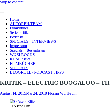
Skip to content
Home
AUTOREN-TEAM
Filmkritiken
Serienkritiken
Podcasts
SPECIALS – INTERVIEWS
Impressum
Specials – Bestenlisten
WUZI BOOKS
Kult-Classics
FILMBÜCHER
SPECIALS
BLOGROLL / PODCAST TIPPS
KRITIK – ELECTRIC BOOGALOO – TH
August 14, 2015
Mai 24, 2018
Florian Wurfbaum
© Ascot Elite