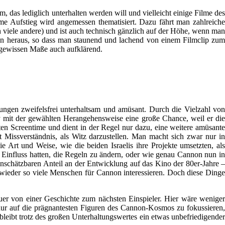
as lediglich unterhalten werden will und vielleicht einige Filme des
me Aufstieg wird angemessen thematisiert. Dazu fährt man zahlreiche
viele andere) und ist auch technisch gänzlich auf der Höhe, wenn man
ten heraus, so dass man staunend und lachend von einem Filmclip zum
m gewissen Maße auch aufklärend.
ungen zweifelsfrei unterhaltsam und amüsant. Durch die Vielzahl von
ey mit der gewählten Herangehensweise eine große Chance, weil er die
ten Screentime und dient in der Regel nur dazu, eine weitere amüsante
 Missverständnis, als Witz darzustellen. Man macht sich zwar nur in
rt und Weise, wie die beiden Israelis ihre Projekte umsetzten, als
Einfluss hatten, die Regeln zu ändern, oder wie genau Cannon nun in
e unschätzbaren Anteil an der Entwicklung auf das Kino der 80er-Jahre –
e wieder so viele Menschen für Cannon interessieren. Doch diese Dinge
auer von einer Geschichte zum nächsten Einspieler. Hier wäre weniger
nur auf die prägnantesten Figuren des Cannon-Kosmos zu fokussieren,
leibt trotz des großen Unterhaltungswertes ein etwas unbefriedigender