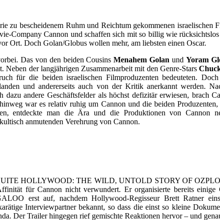
el“-Serie zu bescheidenem Ruhm und Reichtum gekommenen israelisch
vie-Company Cannon und schaffen sich mit so billig wie rücksichtslo
vor Ort. Doch Golan/Globus wollen mehr, am liebsten einen Oscar.
vorbei. Das von den beiden Cousins
Menahem Golan
und
Yoram Gl
nnt. Neben der langjährigen Zusammenarbeit mit den Genre-Stars
Chuck
r die beiden israelischen Filmproduzenten bedeuteten. Doch Can
it landen und andererseits auch von der Kritik anerkannt werde
azu andere Geschäftsfelder als höchst defizitär erwiesen, brach C
hinweg war es relativ ruhig um Cannon und die beiden Produzenten, 
kelten, entdeckte man die Ära und die Produktionen von Cann
 kultisch anmutenden Verehrung von Cannon.
OT QUITE HOLLYWOOD: THE WILD, UNTOLD STORY OF OZPLOITATION
Affinität für Cannon nicht verwundert. Er organisierte bereits einig
LOO erst auf, nachdem Hollywood-Regisseur Brett Ratner einsti
karätige Interviewpartner bekannt, so dass die einst so kleine Doku
a. Der Trailer hingegen rief gemischte Reaktionen hervor – und genau