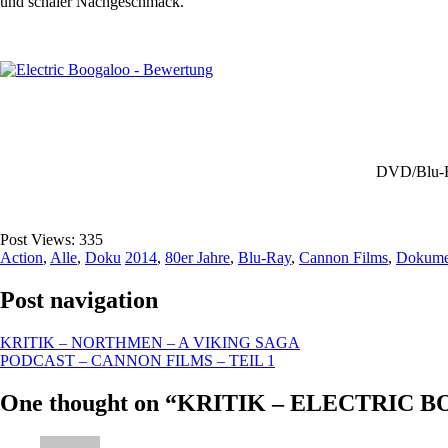
und schaler Nachgeschmack.
DVD/Blu-Ra
Post Views:
335
Action
,
Alle
,
Doku
2014
,
80er Jahre
,
Blu-Ray
,
Cannon Films
,
Dokume
Post navigation
KRITIK – NORTHMEN – A VIKING SAGA
PODCAST – CANNON FILMS – TEIL 1
One thought on “
KRITIK – ELECTRIC 