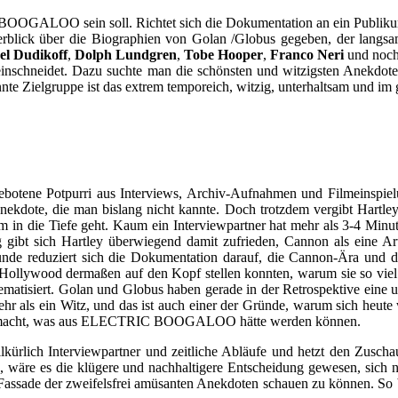
OOGALOO sein soll. Richtet sich die Dokumentation an ein Publikum, d
berblick über die Biographien von Golan /Globus gegeben, der langsa
el Dudikoff
,
Dolph Lundgren
,
Tobe Hooper
,
Franco Neri
und noch 
ineinschneidet. Dazu suchte man die schönsten und witzigsten Anekdo
nnte Zielgruppe ist das extrem temporeich, witzig, unterhaltsam und i
ebotene Potpurri aus Interviews, Archiv-Aufnahmen und Filmeinspiel
 Anekdote, die man bislang nicht kannte. Doch trotzdem vergibt Hartl
m in die Tiefe geht. Kaum ein Interviewpartner hat mehr als 3-4 Minu
gibt sich Hartley überwiegend damit zufrieden, Cannon als eine Art
 reduziert sich die Dokumentation darauf, die Cannon-Ära und die A
Hollywood dermaßen auf den Kopf stellen konnten, warum sie so viel 
h thematisiert. Golan und Globus haben gerade in der Retrospektive ein
ehr als ein Witz, und das ist auch einer der Gründe, warum sich heut
ich macht, was aus ELECTRIC BOOGALOO hätte werden können.
lkürlich Interviewpartner und zeitliche Abläufe und hetzt den Zusch
 wäre es die klügere und nachhaltigere Entscheidung gewesen, sich 
Fassade der zweifelsfrei amüsanten Anekdoten schauen zu können. So b