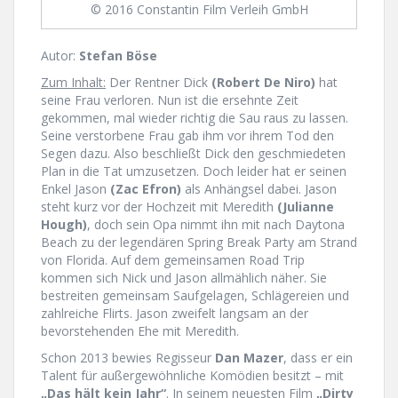
© 2016 Constantin Film Verleih GmbH
Autor:
Stefan Böse
Zum Inhalt:
Der Rentner Dick
(Robert De Niro)
hat
seine Frau verloren. Nun ist die ersehnte Zeit
gekommen, mal wieder richtig die Sau raus zu lassen.
Seine verstorbene Frau gab ihm vor ihrem Tod den
Segen dazu. Also beschließt Dick den geschmiedeten
Plan in die Tat umzusetzen. Doch leider hat er seinen
Enkel Jason
(Zac Efron)
als Anhängsel dabei. Jason
steht kurz vor der Hochzeit mit Meredith
(Julianne
Hough)
, doch sein Opa nimmt ihn mit nach Daytona
Beach zu der legendären Spring Break Party am Strand
von Florida. Auf dem gemeinsamen Road Trip
kommen sich Nick und Jason allmählich näher. Sie
bestreiten gemeinsam Saufgelagen, Schlägereien und
zahlreiche Flirts. Jason zweifelt langsam an der
bevorstehenden Ehe mit Meredith.
Schon 2013 bewies Regisseur
Dan Mazer
, dass er ein
Talent für außergewöhnliche Komödien besitzt – mit
„Das hält kein Jahr“
. In seinem neuesten Film
„Dirty