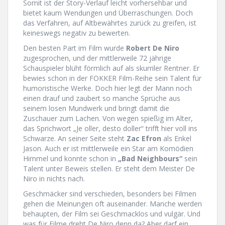
Somit ist der Story-Verlauf leicht vorhersehbar und
bietet kaum Wendungen und Überraschungen. Doch
das Verfahren, auf Altbewährtes zurück zu greifen, ist
keineswegs negativ zu bewerten.
Den besten Part im Film wurde
Robert De Niro
zugesprochen, und der mittlerweile 72 jährige
Schauspieler blüht förmlich auf als skurriler Rentner. Er
bewies schon in der FOKKER Film-Reihe sein Talent für
humoristische Werke. Doch hier legt der Mann noch
einen drauf und zaubert so manche Sprüche aus
seinem losen Mundwerk und bringt damit die
Zuschauer zum Lachen. Von wegen spießig im Alter,
das Sprichwort „Je oller, desto doller“ trifft hier voll ins
Schwarze. An seiner Seite steht
Zac Efron
als Enkel
Jason. Auch er ist mittlerweile ein Star am Komödien
Himmel und konnte schon in
„Bad Neighbours“
sein
Talent unter Beweis stellen. Er steht dem Meister De
Niro in nichts nach.
Geschmäcker sind verschieden, besonders bei Filmen
gehen die Meinungen oft auseinander. Manche werden
behaupten, der Film sei Geschmacklos und vulgär. Und
was für Filme dreht De Niro denn da? Aber darf ein