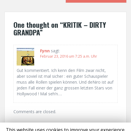
t
n
One thought on “
KRITIK – DIRTY
a
GRANDPA
”
v
i
Fynn
sagt:
Februar 23, 2016 um 7:25 a.m. Uhr
g
Gut kommentiert. Ich kenn den Film zwar nicht,
a
aber soviel ist mal sicher : ein guter Schauspieler
muss alle Rollen spielen können. Und deNiro ist auf
t
jeden Fall einer der ganz grossen letzten Stars von
Hollywood ! Mal seh’n….
i
o
Comments are closed.
n
This website uses cookies to improve your experience.