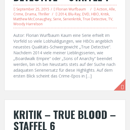
September 25, 2015
Florian Wurfbaum
Action
,
Alle
,
Crime
,
Drama
,
Thriller
2014
,
Blu-Ray
,
DVD
,
HBO
,
Kritik
,
Matthew McConaughey
,
Serie
,
Serienkritik
,
True Detective
,
TV
,
Woody Harrelson
Autor: Florian Wurfbaum Kaum eine Serie erhielt im
Vorfeld so viele Lobhuldigungen, wie HBOs angeblich
neuestes Qualitäts-Schwergewicht „True Detective“.
Nachdem 2014 viele meiner Lieblingsserien, wie
„Boardwalk Empire“ oder „Sons of Anarchy“ beendet
werden, bin ich bei Neustarts stets auf der Suche nach
adäquaten Serienersatz für diese Highlights. Auf dem
ersten Blick scheint das Crime-Epos in […]
KRITIK – TRUE BLOOD –
STAFFEL 6