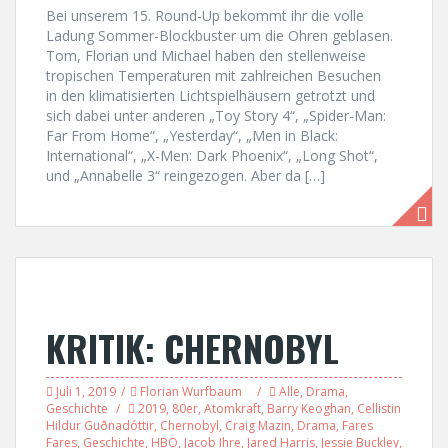
Bei unserem 15. Round-Up bekommt ihr die volle
Ladung Sommer-Blockbuster um die Ohren geblasen.
Tom, Florian und Michael haben den stellenweise
tropischen Temperaturen mit zahlreichen Besuchen
in den klimatisierten Lichtspielhäusern getrotzt und
sich dabei unter anderen „Toy Story 4“, „Spider-Man:
Far From Home“, „Yesterday“, „Men in Black:
International“, „X-Men: Dark Phoenix“, „Long Shot“,
und „Annabelle 3“ reingezogen. Aber da […]
KRITIK: CHERNOBYL
Juli 1, 2019
Florian Wurfbaum
Alle
,
Drama
,
Geschichte
2019
,
80er
,
Atomkraft
,
Barry Keoghan
,
Cellistin
Hildur Guðnadóttir
,
Chernobyl
,
Craig Mazin
,
Drama
,
Fares
Fares
,
Geschichte
,
HBO
,
Jacob Ihre
,
Jared Harris
,
Jessie Buckley
,