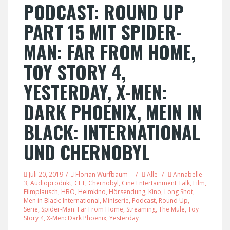
PODCAST: ROUND UP
PART 15 MIT SPIDER-
MAN: FAR FROM HOME,
TOY STORY 4,
YESTERDAY, X-MEN:
DARK PHOENIX, MEIN IN
BLACK: INTERNATIONAL
UND CHERNOBYL
Juli 20, 2019
Florian Wurfbaum
Alle
Annabelle
3
,
Audioprodukt
,
CET
,
Chernobyl
,
Cine Entertainment Talk
,
Film
,
Filmplausch
,
HBO
,
Heimkino
,
Hörsendung
,
Kino
,
Long Shot
,
Men in Black: International
,
Miniserie
,
Podcast
,
Round Up
,
Serie
,
Spider-Man: Far From Home
,
Streaming
,
The Mule
,
Toy
Story 4
,
X-Men: Dark Phoenix
,
Yesterday