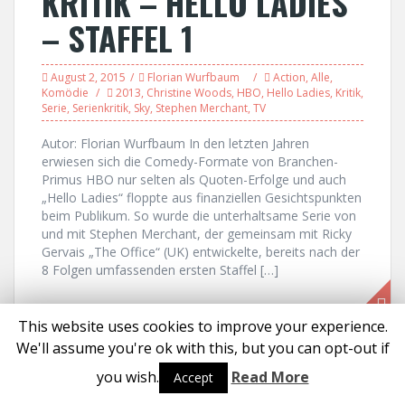
KRITIK – HELLO LADIES
– STAFFEL 1
August 2, 2015
Florian Wurfbaum
Action
,
Alle
,
Komödie
2013
,
Christine Woods
,
HBO
,
Hello Ladies
,
Kritik
,
Serie
,
Serienkritik
,
Sky
,
Stephen Merchant
,
TV
Autor: Florian Wurfbaum In den letzten Jahren
erwiesen sich die Comedy-Formate von Branchen-
Primus HBO nur selten als Quoten-Erfolge und auch
„Hello Ladies“ floppte aus finanziellen Gesichtspunkten
beim Publikum. So wurde die unterhaltsame Serie von
und mit Stephen Merchant, der gemeinsam mit Ricky
Gervais „The Office“ (UK) entwickelte, bereits nach der
8 Folgen umfassenden ersten Staffel […]
This website uses cookies to improve your experience.
We'll assume you're ok with this, but you can opt-out if
Proudly powered by WordPress
|
Theme:
Solon
by aThemes
you wish.
Read More
Accept
Social media & sharing icons powered by
UltimatelySocial