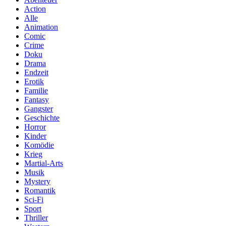
Action
Alle
Animation
Comic
Crime
Doku
Drama
Endzeit
Erotik
Familie
Fantasy
Gangster
Geschichte
Horror
Kinder
Komödie
Krieg
Martial-Arts
Musik
Mystery
Romantik
Sci-Fi
Sport
Thriller