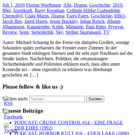
Juli 1, 2019
Florian Wurfbaum
Alle
,
Drama
,
Geschichte
2019
,
80er
,
Atomkraft
,
Barry Keoghan
,
Cellistin Hildur Guðnadóttir
,
Chernobyl
,
Craig Mazin
,
Drama
,
Fares Fares
,
Geschichte
,
HBO
,
Jacob Ihre
,
Jared Harris
,
Jessie Buckley
,
Johan Renck
,
Jóhann
Jóhannsson
,
Katastrophe
,
Kritik
,
Miniserie
,
Paul Ritter
,
Prypyat
,
Review
,
Serie
,
Serienkritik
,
Sky
,
Stellan Skarsgaard
,
TV
Autor: Michael Scharsig In der Ferne ein dumpfes Grollen, wenige
Sekunden später zerbarsten die Fenster eurer Zimmer. In der
gesamten Stadt erklingen Sirenen und ihr seht eure Nachbarn auf die
Straße laufen. Nachrichten, Politiker, die ortsansässigen
Sicherheitskräfte und Polizisten erklären euch, dass alles unter
Kontrolle sei – ohne eigentlich zu erklären was überhaupt
geschehen ist. […]
Please follow & like us :)
Suchen nach:
Neueste Beiträge
PODCAST: CRUISE CONTROL #14 – EINE FRAGE
DER EHRE (1992)
PODCAST: HORROR KULT #16 – EDEN LAKE (2008)