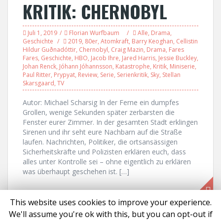
KRITIK: CHERNOBYL
Juli 1, 2019
Florian Wurfbaum
Alle
,
Drama
,
Geschichte
2019
,
80er
,
Atomkraft
,
Barry Keoghan
,
Cellistin
Hildur Guðnadóttir
,
Chernobyl
,
Craig Mazin
,
Drama
,
Fares
Fares
,
Geschichte
,
HBO
,
Jacob Ihre
,
Jared Harris
,
Jessie Buckley
,
Johan Renck
,
Jóhann Jóhannsson
,
Katastrophe
,
Kritik
,
Miniserie
,
Paul Ritter
,
Prypyat
,
Review
,
Serie
,
Serienkritik
,
Sky
,
Stellan
Skarsgaard
,
TV
Autor: Michael Scharsig In der Ferne ein dumpfes
Grollen, wenige Sekunden später zerbarsten die
Fenster eurer Zimmer. In der gesamten Stadt erklingen
Sirenen und ihr seht eure Nachbarn auf die Straße
laufen. Nachrichten, Politiker, die ortsansässigen
Sicherheitskräfte und Polizisten erklären euch, dass
alles unter Kontrolle sei – ohne eigentlich zu erklären
was überhaupt geschehen ist. […]
This website uses cookies to improve your experience.
We'll assume you're ok with this, but you can opt-out if