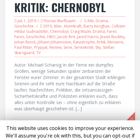
KRITIK: CHERNOBYL
Juli 1, 2019
Florian Wurfbaum
Alle
,
Drama
,
Geschichte
2019
,
80er
,
Atomkraft
,
Barry Keoghan
,
Cellistin
Hildur Guðnadóttir
,
Chernobyl
,
Craig Mazin
,
Drama
,
Fares
Fares
,
Geschichte
,
HBO
,
Jacob Ihre
,
Jared Harris
,
Jessie Buckley
,
Johan Renck
,
Jóhann Jóhannsson
,
Katastrophe
,
Kritik
,
Miniserie
,
Paul Ritter
,
Prypyat
,
Review
,
Serie
,
Serienkritik
,
Sky
,
Stellan
Skarsgaard
,
TV
Autor: Michael Scharsig In der Ferne ein dumpfes
Grollen, wenige Sekunden später zerbarsten die
Fenster eurer Zimmer. In der gesamten Stadt erklingen
Sirenen und ihr seht eure Nachbarn auf die Straße
laufen. Nachrichten, Politiker, die ortsansässigen
Sicherheitskräfte und Polizisten erklären euch, dass
alles unter Kontrolle sei – ohne eigentlich zu erklären
was überhaupt geschehen ist. […]
This website uses cookies to improve your experience.
We'll assume you're ok with this, but you can opt-out if