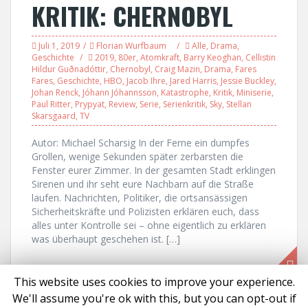
KRITIK: CHERNOBYL
Juli 1, 2019
Florian Wurfbaum
Alle
,
Drama
,
Geschichte
2019
,
80er
,
Atomkraft
,
Barry Keoghan
,
Cellistin
Hildur Guðnadóttir
,
Chernobyl
,
Craig Mazin
,
Drama
,
Fares
Fares
,
Geschichte
,
HBO
,
Jacob Ihre
,
Jared Harris
,
Jessie Buckley
,
Johan Renck
,
Jóhann Jóhannsson
,
Katastrophe
,
Kritik
,
Miniserie
,
Paul Ritter
,
Prypyat
,
Review
,
Serie
,
Serienkritik
,
Sky
,
Stellan
Skarsgaard
,
TV
Autor: Michael Scharsig In der Ferne ein dumpfes
Grollen, wenige Sekunden später zerbarsten die
Fenster eurer Zimmer. In der gesamten Stadt erklingen
Sirenen und ihr seht eure Nachbarn auf die Straße
laufen. Nachrichten, Politiker, die ortsansässigen
Sicherheitskräfte und Polizisten erklären euch, dass
alles unter Kontrolle sei – ohne eigentlich zu erklären
was überhaupt geschehen ist. […]
This website uses cookies to improve your experience.
We'll assume you're ok with this, but you can opt-out if