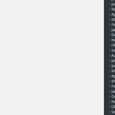
Ju
M
Ap
M
F
Ja
D
N
O
S
A
Ju
Ju
M
Ap
M
F
Ja
D
N
O
S