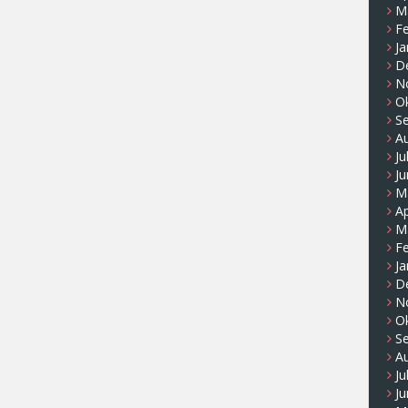
M
F
Ja
D
N
O
S
A
Ju
Ju
M
Ap
M
F
Ja
D
N
O
S
A
Ju
Ju