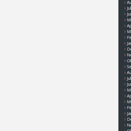
A
Ju
Ju
M
Ap
M
F
Ja
D
N
O
S
A
Ju
Ju
M
Ap
M
F
Ja
D
N
O