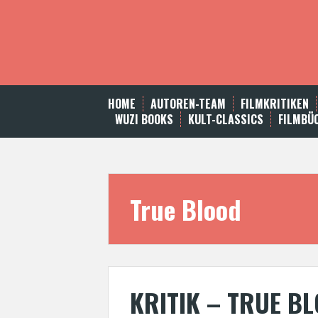
S
k
i
p
t
o
c
HOME
AUTOREN-TEAM
FILMKRITIKEN
o
WUZI BOOKS
KULT-CLASSICS
FILMBÜ
n
t
e
n
t
True Blood
KRITIK – TRUE BL