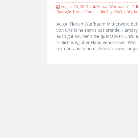
August 20, 2015
Florian Wurfbaum
Skarsgård
,
Anna Paquin
,
Blu-Ray
,
DVD
,
HBO
,
Kr
Autor: Florian Wurfbaum Mittlerweile bef
von Charlaine Harris basierende, Fantasy
auch gut so, denn die qualitativen Unzul
schlichtweg über Hand genommen. Was an
mit überaus hohem Unterhaltswert began