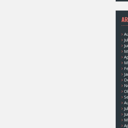
AR
A
Ju
Ju
M
Ap
M
F
Ja
D
N
O
S
A
Ju
Ju
M
Ap