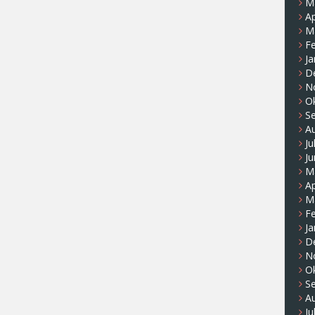
M
Ap
M
F
Ja
D
N
O
S
A
Ju
Ju
M
Ap
M
F
Ja
D
N
O
S
A
Ju