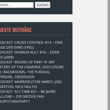
UESTE BEITRÄGE
ODCAST: CRUISE CONTROL #14 – EINE
GE DER EHRE (1992)
ODCAST: HORROR KULT #16 – EDEN
E (2008)
ODCAST: ROUND UP PART 41 MIT
STERS OF THE UNIVERSE, DISCLOSURE
Y, BACKROOMS, THE FURIOUS,
PERGIRL, OBSESSION
ODCAST: WARRIOR (TOM HARDY, JOEL
GERTON, NICK NOLTE)
ODCAST: SLY TIME #21 – 80 JAHRE
ALLONE – DIE GROSSE FAN-
BURTSTAGSPARTY