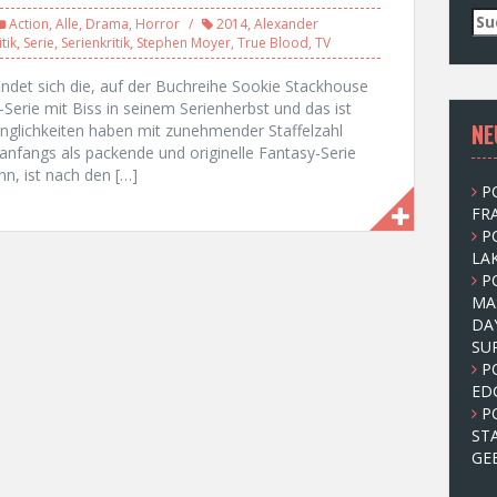
S
Action
,
Alle
,
Drama
,
Horror
2014
,
Alexander
u
itik
,
Serie
,
Serienkritik
,
Stephen Moyer
,
True Blood
,
TV
c
h
indet sich die, auf der Buchreihe Sookie Stackhouse
e
-Serie mit Biss in seinem Serienherbst und das ist
NE
n
änglichkeiten haben mit zunehmender Staffelzahl
n
fangs als packende und originelle Fantasy-Serie
a
n, ist nach den […]
P
c
FRA
h
P
:
LAK
P
MA
DA
SU
P
ED
P
ST
GE