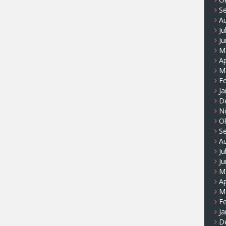
S
A
Ju
Ju
M
Ap
M
F
Ja
D
N
O
S
A
Ju
Ju
M
Ap
M
F
Ja
D