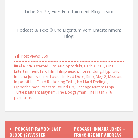
Liebe Grüße, Euer Entertainment Blog Team
Podcast & Text © und Eigentum vom Entertainment
Blog.
Post Views:
359
Alle
Asteroid City
,
Audioprodukt
,
Barbie
,
CET
,
Cine
Entertainment Talk
,
Film
,
Filmplausch
,
Hörsendung
,
Hypnotic
,
Indiana Jones 5
,
Insidious: The Red Door
,
Kino
,
Meg 2
,
Mission:
Impossible - Dead Reckoning Teil 1
,
No Hard Feelings
,
Oppenheimer
,
Podcast
,
Round Up
,
Teenage Mutant Ninja
Turtles: Mutant Mayhem
,
The Boogeyman
,
The Flash
permalink
P
PODCAST: RAMBO: LAST
PODCAST: INDIANA JONES –
BLOOD (SYLVESTER
FRANCHISE MIT ANDREAS