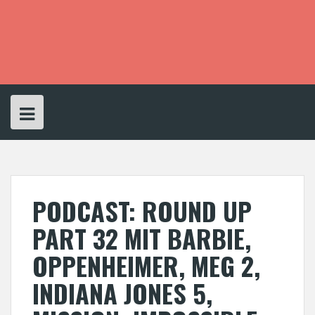
S
k
i
p
t
o
c
o
n
t
e
n
t
PODCAST: ROUND UP
PART 32 MIT BARBIE,
OPPENHEIMER, MEG 2,
INDIANA JONES 5,