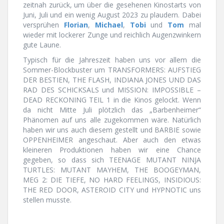
zeitnah zurück, um über die gesehenen Kinostarts von
Juni, Juli und ein wenig August 2023 zu plaudern. Dabei
versprühen
Florian
,
Michael
,
Tobi
und
Tom
mal
wieder mit lockerer Zunge und reichlich Augenzwinkern
gute Laune.
Typisch für die Jahreszeit haben uns vor allem die
Sommer-Blockbuster um TRANSFORMERS: AUFSTIEG
DER BESTIEN, THE FLASH, INDIANA JONES UND DAS
RAD DES SCHICKSALS und MISSION: IMPOSSIBLE –
DEAD RECKONING TEIL 1 in die Kinos gelockt. Wenn
da nicht Mitte Juli plötzlich das „Barbenheimer“
Phänomen auf uns alle zugekommen wäre. Natürlich
haben wir uns auch diesem gestellt und BARBIE sowie
OPPENHEIMER angeschaut. Aber auch den etwas
kleineren Produktionen haben wir eine Chance
gegeben, so dass sich TEENAGE MUTANT NINJA
TURTLES: MUTANT MAYHEM, THE BOOGEYMAN,
MEG 2: DIE TIEFE, NO HARD FEELINGS, INSIDIOUS:
THE RED DOOR, ASTEROID CITY und HYPNOTIC uns
stellen musste.