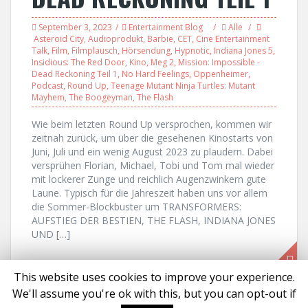
September 3, 2023
Entertainment Blog
Alle
Asteroid City
,
Audioprodukt
,
Barbie
,
CET
,
Cine Entertainment
Talk
,
Film
,
Filmplausch
,
Hörsendung
,
Hypnotic
,
Indiana Jones 5
,
Insidious: The Red Door
,
Kino
,
Meg 2
,
Mission: Impossible -
Dead Reckoning Teil 1
,
No Hard Feelings
,
Oppenheimer
,
Podcast
,
Round Up
,
Teenage Mutant Ninja Turtles: Mutant
Mayhem
,
The Boogeyman
,
The Flash
Wie beim letzten Round Up versprochen, kommen wir
zeitnah zurück, um über die gesehenen Kinostarts von
Juni, Juli und ein wenig August 2023 zu plaudern. Dabei
versprühen Florian, Michael, Tobi und Tom mal wieder
mit lockerer Zunge und reichlich Augenzwinkern gute
Laune. Typisch für die Jahreszeit haben uns vor allem
die Sommer-Blockbuster um TRANSFORMERS:
AUFSTIEG DER BESTIEN, THE FLASH, INDIANA JONES
UND […]
This website uses cookies to improve your experience.
We'll assume you're ok with this, but you can opt-out if
Proudly powered by WordPress
|
Theme:
Solon
by aThemes