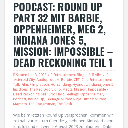
PODCAST: ROUND UP
PART 32 MIT BARBIE,
OPPENHEIMER, MEG 2,
INDIANA JONES 5,
MISSION: IMPOSSIBLE –
DEAD RECKONING TEIL 1
September 3, 2023
Entertainment Blog
Alle
Asteroid City
,
Audioprodukt
,
Barbie
,
CET
,
Cine Entertainment
Talk
,
Film
,
Filmplausch
,
Hörsendung
,
Hypnotic
,
Indiana Jones 5
,
Insidious: The Red Door
,
Kino
,
Meg 2
,
Mission: Impossible -
Dead Reckoning Teil 1
,
No Hard Feelings
,
Oppenheimer
,
Podcast
,
Round Up
,
Teenage Mutant Ninja Turtles: Mutant
Mayhem
,
The Boogeyman
,
The Flash
Wie beim letzten Round Up versprochen, kommen wir
zeitnah zurück, um über die gesehenen Kinostarts von
Juni, Juli und ein wenig August 2023 zu plaudern. Dabei