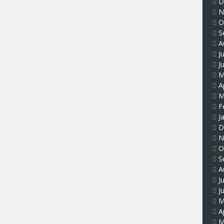
D
N
O
S
A
J
J
M
A
M
F
J
D
N
O
S
A
J
J
M
A
M