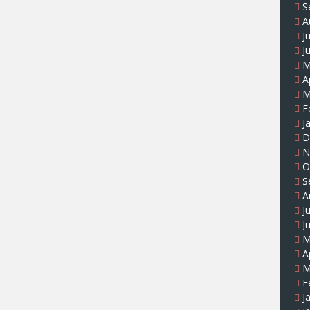
S
A
J
J
M
A
M
F
J
D
N
O
S
A
J
J
M
A
M
F
J