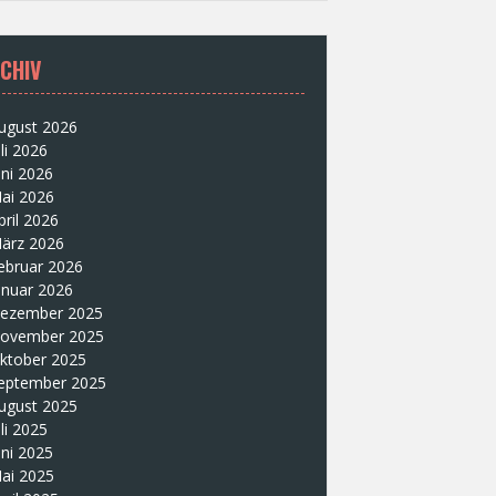
CHIV
ugust 2026
uli 2026
uni 2026
ai 2026
pril 2026
ärz 2026
ebruar 2026
anuar 2026
ezember 2025
ovember 2025
ktober 2025
eptember 2025
ugust 2025
uli 2025
uni 2025
ai 2025