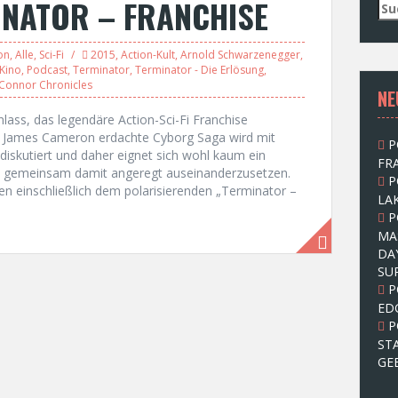
INATOR – FRANCHISE
S
u
c
on
,
Alle
,
Sci-Fi
2015
,
Action-Kult
,
Arnold Schwarzenegger
,
h
Kino
,
Podcast
,
Terminator
,
Terminator - Die Erlösung
,
e
 Connor Chronicles
NE
n
n
lass, das legendäre Action-Sci-Fi Franchise
a
d James Cameron erdachte Cyborg Saga wird mit
P
c
diskutiert und daher eignet sich wohl kaum ein
FRA
h
h gemeinsam damit angeregt auseinanderzusetzen.
P
:
fen einschließlich dem polarisierenden „Terminator –
LAK
P
MA
DA
SU
P
ED
P
ST
GE