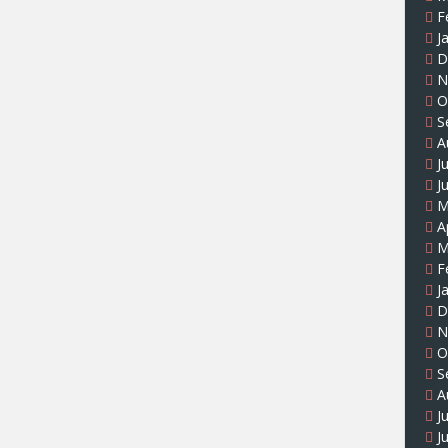
F
J
D
N
O
S
A
J
J
M
A
M
F
J
D
N
O
S
A
J
J