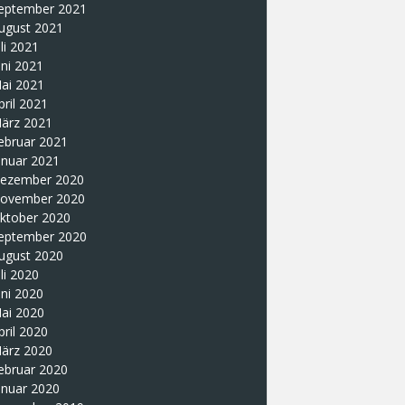
eptember 2021
ugust 2021
uli 2021
uni 2021
ai 2021
pril 2021
ärz 2021
ebruar 2021
anuar 2021
ezember 2020
ovember 2020
ktober 2020
eptember 2020
ugust 2020
uli 2020
uni 2020
ai 2020
pril 2020
ärz 2020
ebruar 2020
anuar 2020