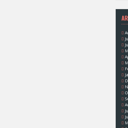
AR
A
J
J
M
A
M
F
J
D
N
O
S
A
J
J
M