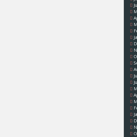
J
M
A
M
F
J
D
N
O
S
A
J
J
M
A
M
F
J
D
N
O