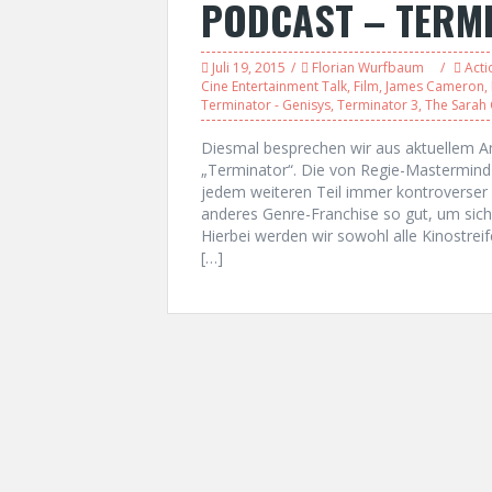
PODCAST – TERM
Juli 19, 2015
Florian Wurfbaum
Acti
Cine Entertainment Talk
,
Film
,
James Cameron
,
Terminator - Genisys
,
Terminator 3
,
The Sarah
Diesmal besprechen wir aus aktuellem An
„Terminator“. Die von Regie-Mastermin
jedem weiteren Teil immer kontroverser 
anderes Genre-Franchise so gut, um sic
Hierbei werden wir sowohl alle Kinostrei
[…]