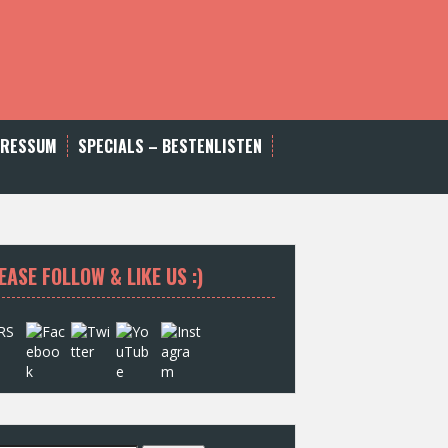
PRESSUM
SPECIALS – BESTENLISTEN
EASE FOLLOW & LIKE US :)