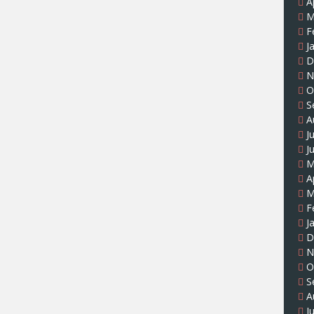
A
M
F
J
D
N
O
S
A
J
J
M
A
M
F
J
D
N
O
S
A
J