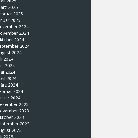
pril 2025
ärz 2025
ebruar 2025
anuar 2025
ezember 2024
ovember 2024
ktober 2024
eptember 2024
ugust 2024
uli 2024
uni 2024
ai 2024
pril 2024
ärz 2024
ebruar 2024
anuar 2024
ezember 2023
ovember 2023
ktober 2023
eptember 2023
ugust 2023
uli 2023