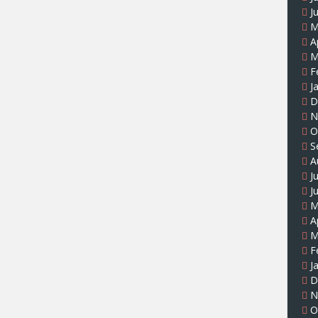
J
M
A
M
F
J
D
N
O
S
A
J
J
M
A
M
F
J
D
N
O