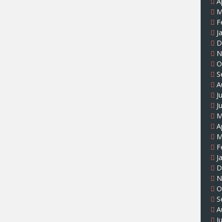
A
M
F
J
D
N
O
S
A
J
J
M
A
M
F
J
D
N
O
S
A
J