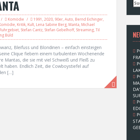
ANTA
S
u
c
Komödie
1991
,
2020
,
90er
,
Auto
,
Bernd Eichinger
,
h
Komödie
,
Kritik
,
Kult
,
Lena Sabine Berg
,
Manta
,
Michael
e
Ruhrgebiet
,
Stefan Cantz
,
Stefan Gebelhoff
,
Streaming
,
Til
NE
n
ng Büld
n
a
hwanz, Bleifuss und Blondinen – einfach einsteigen
P
c
d seine Clique fiebern einem turbulenten Wochenende
FRA
h
re Mantas, die sie mit viel Schweiß und Fleiß zu
P
:
t haben. Endlich Zeit, die Cowboystiefel auf
LAK
den […]
P
MA
DA
SU
P
ED
P
ST
GE