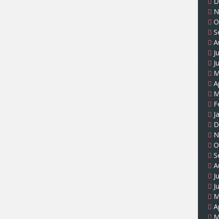
D
N
O
S
A
J
J
M
A
M
F
J
D
N
O
S
A
J
J
M
A
M