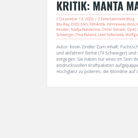
KRITIK: MANTA M
Dezember 12, 2020
Entertainment Blog
Blu-Ray
,
DVD
,
Film
,
Filmkritik
,
Filmreview
,
Kino
,
Kessler
,
Nadja Naidenow
,
Ömer Simsek
,
Opel
,
Schweiger
,
Tina Ruland
,
Uwe Fellensiek
,
Wolfga
Autor: Kevin Zindler Zum Inhalt: Fuchssc
und abfahren! Bertie (Til Schweiger) un
entgegen. Sie haben nur eines im Sinn: ih
eindrucksvollen Kraftpaketen aufgepäppel
Hochglanz zu polieren, die Blondine auf 