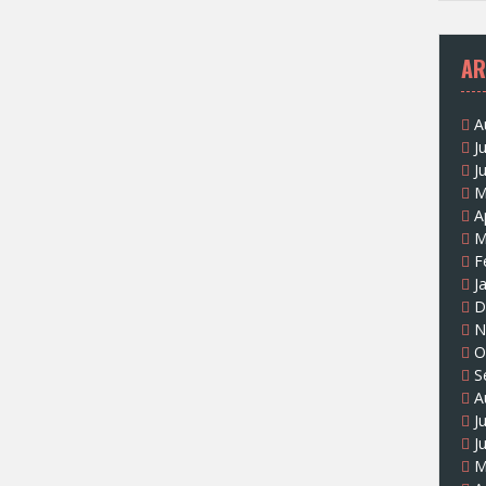
AR
A
J
J
M
A
M
F
J
D
N
O
S
A
J
J
M