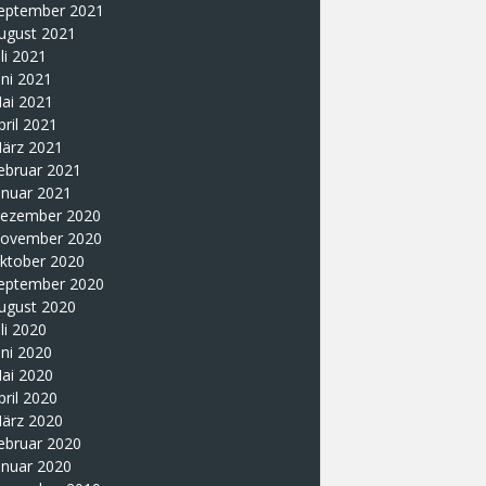
eptember 2021
ugust 2021
uli 2021
uni 2021
ai 2021
pril 2021
ärz 2021
ebruar 2021
anuar 2021
ezember 2020
ovember 2020
ktober 2020
eptember 2020
ugust 2020
uli 2020
uni 2020
ai 2020
pril 2020
ärz 2020
ebruar 2020
anuar 2020