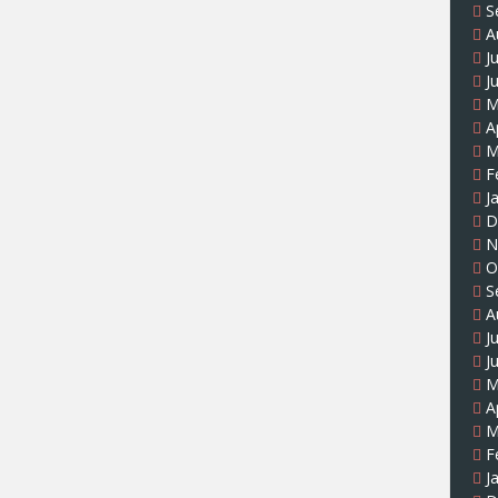
S
A
J
J
M
A
M
F
J
D
N
O
S
A
J
J
M
A
M
F
J