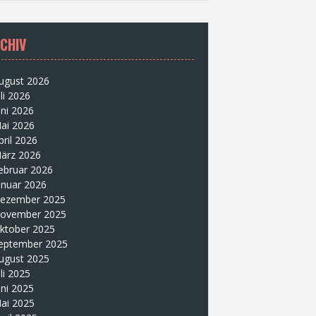
CHIV
ugust 2026
uli 2026
uni 2026
ai 2026
pril 2026
ärz 2026
ebruar 2026
anuar 2026
ezember 2025
ovember 2025
ktober 2025
eptember 2025
ugust 2025
uli 2025
uni 2025
ai 2025