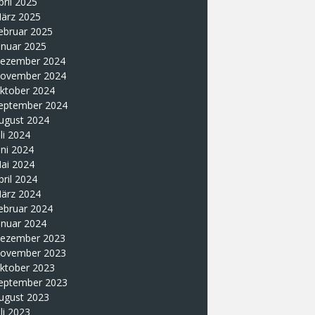
pril 2025
ärz 2025
ebruar 2025
anuar 2025
ezember 2024
ovember 2024
ktober 2024
eptember 2024
ugust 2024
uli 2024
uni 2024
ai 2024
pril 2024
ärz 2024
ebruar 2024
anuar 2024
ezember 2023
ovember 2023
ktober 2023
eptember 2023
ugust 2023
uli 2023