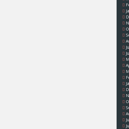
F
J
D
N
O
S
A
J
J
M
A
M
F
J
D
N
O
S
A
J
J