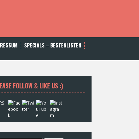
PRESSUM
SPECIALS – BESTENLISTEN
EASE FOLLOW & LIKE US :)