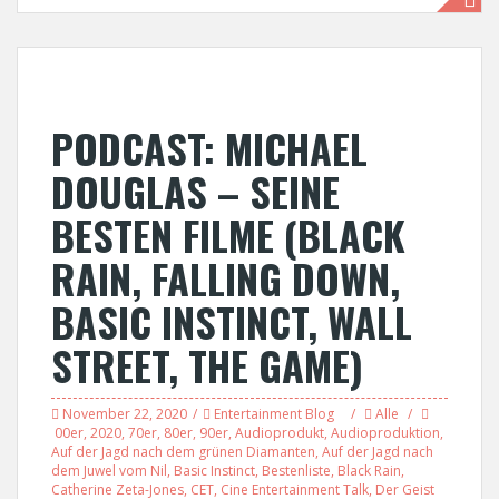
PODCAST: MICHAEL
DOUGLAS – SEINE
BESTEN FILME (BLACK
RAIN, FALLING DOWN,
BASIC INSTINCT, WALL
STREET, THE GAME)
November 22, 2020
Entertainment Blog
Alle
00er
,
2020
,
70er
,
80er
,
90er
,
Audioprodukt
,
Audioproduktion
,
Auf der Jagd nach dem grünen Diamanten
,
Auf der Jagd nach
dem Juwel vom Nil
,
Basic Instinct
,
Bestenliste
,
Black Rain
,
Catherine Zeta-Jones
,
CET
,
Cine Entertainment Talk
,
Der Geist