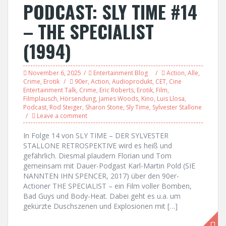
PODCAST: SLY TIME #14
– THE SPECIALIST
(1994)
November 6, 2025
Entertainment Blog
Action
,
Alle
,
Crime
,
Erotik
90er
,
Action
,
Audioprodukt
,
CET
,
Cine
Entertainment Talk
,
Crime
,
Eric Roberts
,
Erotik
,
Film
,
Filmplausch
,
Hörsendung
,
James Woods
,
Kino
,
Luis Llosa
,
Podcast
,
Rod Steiger
,
Sharon Stone
,
Sly Time
,
Sylvester Stallone
Leave a comment
In Folge 14 von SLY TIME – DER SYLVESTER
STALLONE RETROSPEKTIVE wird es heiß und
gefährlich. Diesmal plaudern Florian und Tom
gemeinsam mit Dauer-Podgast Karl-Martin Pold (SIE
NANNTEN IHN SPENCER, 2017) über den 90er-
Actioner THE SPECIALIST – ein Film voller Bomben,
Bad Guys und Body-Heat. Dabei geht es u.a. um
gekürzte Duschszenen und Explosionen mit […]