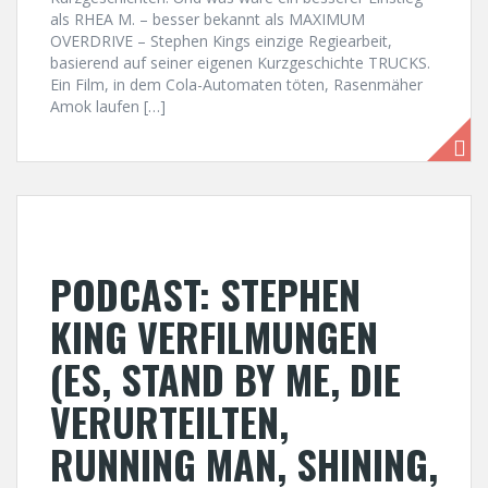
als RHEA M. – besser bekannt als MAXIMUM
OVERDRIVE – Stephen Kings einzige Regiearbeit,
basierend auf seiner eigenen Kurzgeschichte TRUCKS.
Ein Film, in dem Cola-Automaten töten, Rasenmäher
Amok laufen […]
PODCAST: STEPHEN
KING VERFILMUNGEN
(ES, STAND BY ME, DIE
VERURTEILTEN,
RUNNING MAN, SHINING,