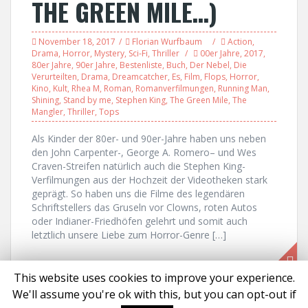
THE GREEN MILE…)
November 18, 2017
Florian Wurfbaum
Action
,
Drama
,
Horror
,
Mystery
,
Sci-Fi
,
Thriller
00er Jahre
,
2017
,
80er Jahre
,
90er Jahre
,
Bestenliste
,
Buch
,
Der Nebel
,
Die
Verurteilten
,
Drama
,
Dreamcatcher
,
Es
,
Film
,
Flops
,
Horror
,
Kino
,
Kult
,
Rhea M
,
Roman
,
Romanverfilmungen
,
Running Man
,
Shining
,
Stand by me
,
Stephen King
,
The Green Mile
,
The
Mangler
,
Thriller
,
Tops
Als Kinder der 80er- und 90er-Jahre haben uns neben
den John Carpenter-, George A. Romero– und Wes
Craven-Streifen natürlich auch die Stephen King-
Verfilmungen aus der Hochzeit der Videotheken stark
geprägt. So haben uns die Filme des legendären
Schriftstellers das Gruseln vor Clowns, roten Autos
oder Indianer-Friedhöfen gelehrt und somit auch
letztlich unsere Liebe zum Horror-Genre […]
This website uses cookies to improve your experience.
We'll assume you're ok with this, but you can opt-out if
Proudly powered by WordPress
|
Theme:
Solon
by aThemes