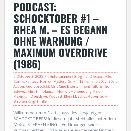
PODCAST:
SCHOCKTOBER #1 –
RHEA M. – ES BEGANN
OHNE WARNUNG /
MAXIMUM OVERDRIVE
(1986)
Oktober 3, 2025
Entertainment Blog
Action
,
Alle
,
Comic
,
Fantasy
,
Horror
,
Mystery
,
Sci-Fi
,
Thriller
2025
,
80er
,
Action
,
Audioprodukt
,
CET
,
Cine Entertainment Talk
,
Emilio
Estevez
,
Film
,
Filmplausch
,
Horror
,
Hörsendung
,
Kino
,
Maximum Overdrive
,
Podcast
,
Rhea M
,
Schocktober
,
Sci-Fi
,
Stephen King
,
Thriller
Willkommen zum Startschuss des diesjährigen
SCHOCKTOBERS! In diesem Jahr steht alles unter dem
Motto: STEPHEN KING – Verfilmungen seiner
Kurzgeschichten! Und was wäre ein besserer Einstieg