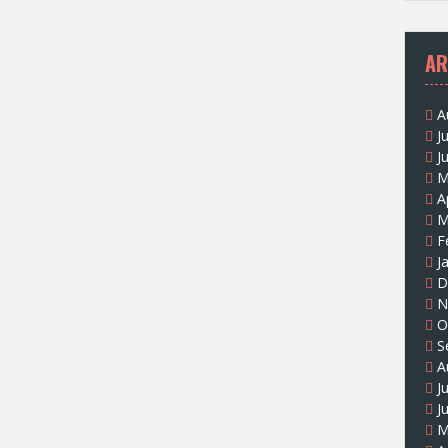
AR
A
J
J
M
A
M
F
J
D
N
O
S
A
J
J
M