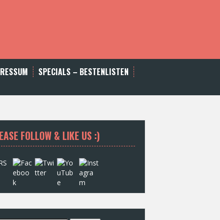
PRESSUM
SPECIALS – BESTENLISTEN
EASE FOLLOW & LIKE US :)