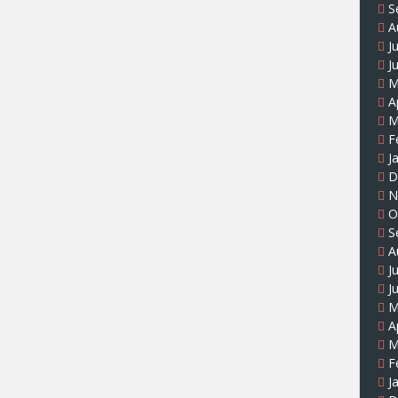
S
A
J
J
M
A
M
F
J
D
N
O
S
A
J
J
M
A
M
F
J