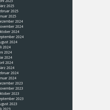
pril 2025
ärz 2025
ebruar 2025
anuar 2025
ezember 2024
ovember 2024
ktober 2024
eptember 2024
ugust 2024
uli 2024
uni 2024
ai 2024
pril 2024
ärz 2024
ebruar 2024
anuar 2024
ezember 2023
ovember 2023
ktober 2023
eptember 2023
ugust 2023
uli 2023