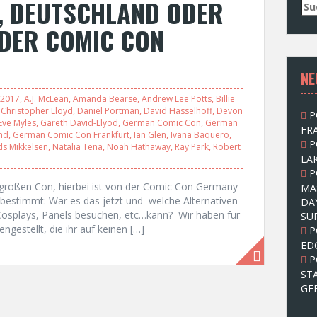
, DEUTSCHLAND ODER
S
u
 DER COMIC CON
c
h
e
NE
n
n
2017
,
A.J. McLean
,
Amanda Bearse
,
Andrew Lee Potts
,
Billie
a
,
Christopher Lloyd
,
Daniel Portman
,
David Hasselhoff
,
Devon
P
c
Eve Myles
,
Gareth David-Llyod
,
German Comic Con
,
German
FRA
h
nd
,
German Comic Con Frankfurt
,
Ian Glen
,
Ivana Baquero
,
P
:
s Mikkelsen
,
Natalia Tena
,
Noah Hathaway
,
Ray Park
,
Robert
LAK
P
großen Con, hierbei ist von der Comic Con Germany
MA
e bestimmt: War es das jetzt und welche Alternativen
DA
, Cosplays, Panels besuchen, etc…kann? Wir haben für
SU
estellt, die ihr auf keinen […]
P
ED
P
ST
GE