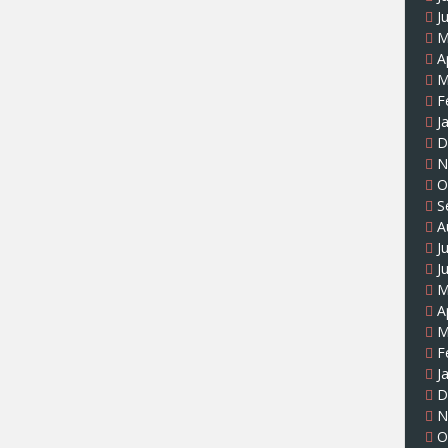
J
M
A
M
F
J
D
N
O
S
A
J
J
M
A
M
F
J
D
N
O