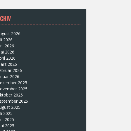
CHIV
ugust 2026
uli 2026
uni 2026
ai 2026
pril 2026
ärz 2026
ebruar 2026
anuar 2026
ezember 2025
ovember 2025
ktober 2025
eptember 2025
ugust 2025
uli 2025
uni 2025
ai 2025