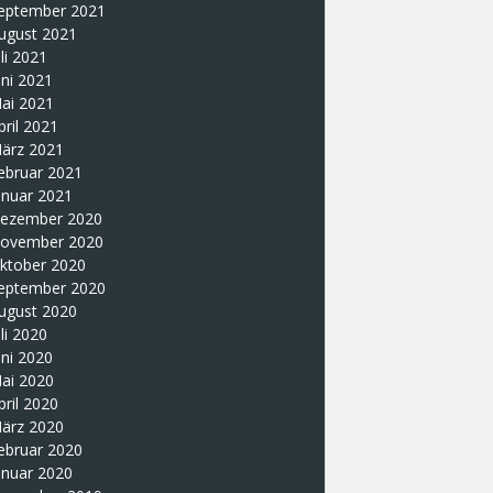
eptember 2021
ugust 2021
uli 2021
uni 2021
ai 2021
pril 2021
ärz 2021
ebruar 2021
anuar 2021
ezember 2020
ovember 2020
ktober 2020
eptember 2020
ugust 2020
uli 2020
uni 2020
ai 2020
pril 2020
ärz 2020
ebruar 2020
anuar 2020