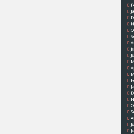
F
J
D
N
O
S
A
J
J
M
A
M
F
J
D
N
O
S
A
J
J