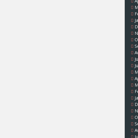
A
M
F
J
D
N
O
S
A
J
J
M
A
M
F
J
D
N
O
S
A
J