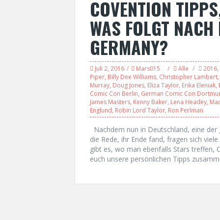
COVENTION TIPPS
WAS FOLGT NACH
GERMANY?
Juli 2, 2016
Mars015
Alle
2016
,
Piper
,
Billy Dee Williams
,
Christopher Lambert
Murray
,
Doug Jones
,
Eliza Taylor
,
Erika Eleniak
,
Comic Con Berlin
,
German Comic Con Dortmu
James Masters
,
Kenny Baker
,
Lena Headey
,
Mad
Englund
,
Robin Lord Taylor
,
Ron Perlman
Nachdem nun in Deutschland, eine der 
die Rede, ihr Ende fand, fragen sich viel
gibt es, wo man ebenfalls Stars treffen
euch unsere persönlichen Tipps zusammeng