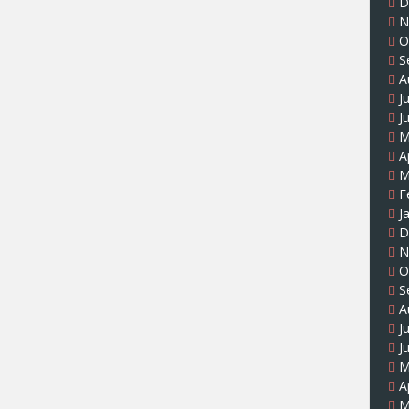
D
N
O
S
A
J
J
M
A
M
F
J
D
N
O
S
A
J
J
M
A
M