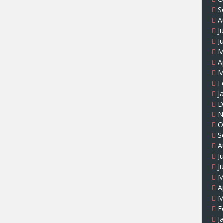
S
A
J
J
M
A
M
F
J
D
N
O
S
A
J
J
M
A
M
F
J