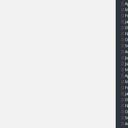
A
M
F
J
D
N
O
S
A
J
J
M
A
M
F
J
D
N
O
S
A