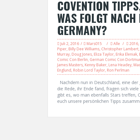
COVENTION TIPPS
WAS FOLGT NACH
GERMANY?
Juli 2, 2016
Mars015
Alle
2016
,
Piper
,
Billy Dee Williams
,
Christopher Lambert
Murray
,
Doug Jones
,
Eliza Taylor
,
Erika Eleniak
,
Comic Con Berlin
,
German Comic Con Dortmu
James Masters
,
Kenny Baker
,
Lena Headey
,
Mad
Englund
,
Robin Lord Taylor
,
Ron Perlman
Nachdem nun in Deutschland, eine der 
die Rede, ihr Ende fand, fragen sich viel
gibt es, wo man ebenfalls Stars treffen
euch unsere persönlichen Tipps zusammeng