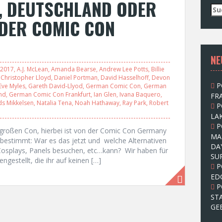
, DEUTSCHLAND ODER
S
u
 DER COMIC CON
c
h
e
NE
n
n
2017
,
A.J. McLean
,
Amanda Bearse
,
Andrew Lee Potts
,
Billie
a
,
Christopher Lloyd
,
Daniel Portman
,
David Hasselhoff
,
Devon
P
Eve Myles
,
Gareth David-Llyod
,
German Comic Con
,
German
c
nd
,
German Comic Con Frankfurt
,
Ian Glen
,
Ivana Baquero
,
FRA
h
s Mikkelsen
,
Natalia Tena
,
Noah Hathaway
,
Ray Park
,
Robert
P
:
LAK
P
großen Con, hierbei ist von der Comic Con Germany
MA
e bestimmt: War es das jetzt und welche Alternativen
DA
, Cosplays, Panels besuchen, etc…kann? Wir haben für
SU
estellt, die ihr auf keinen […]
P
ED
P
ST
GE