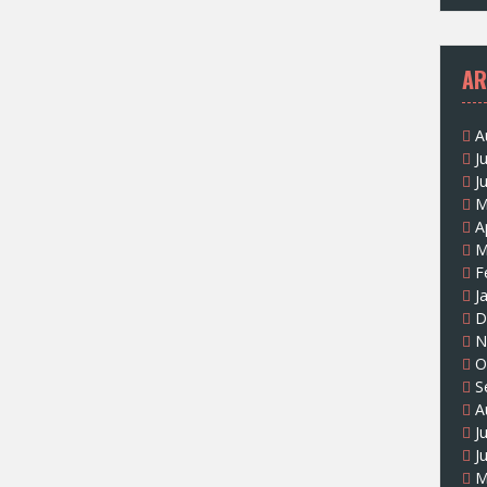
AR
A
J
J
M
A
M
F
J
D
N
O
S
A
J
J
M