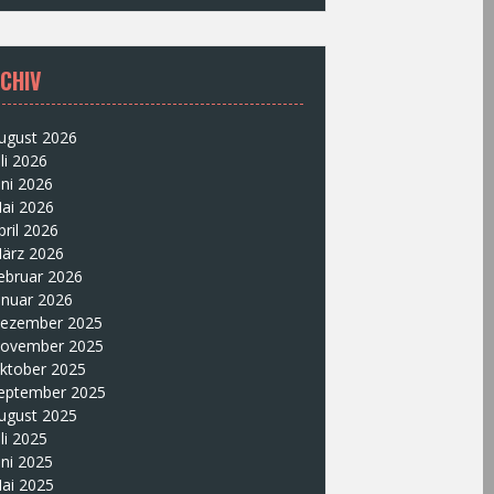
CHIV
ugust 2026
uli 2026
uni 2026
ai 2026
pril 2026
ärz 2026
ebruar 2026
anuar 2026
ezember 2025
ovember 2025
ktober 2025
eptember 2025
ugust 2025
uli 2025
uni 2025
ai 2025