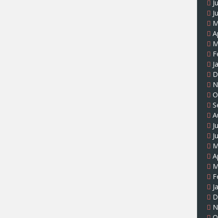
J
J
M
A
M
F
J
D
N
O
S
A
J
J
M
A
M
F
J
D
N
O