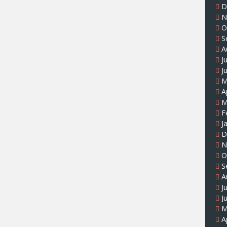
D
N
O
S
A
J
J
M
A
M
F
J
D
N
O
S
A
J
J
M
A