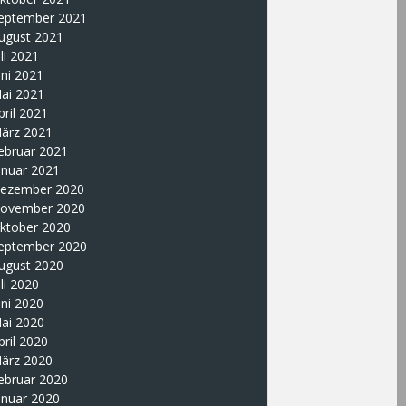
eptember 2021
ugust 2021
uli 2021
uni 2021
ai 2021
pril 2021
ärz 2021
ebruar 2021
anuar 2021
ezember 2020
ovember 2020
ktober 2020
eptember 2020
ugust 2020
uli 2020
uni 2020
ai 2020
pril 2020
ärz 2020
ebruar 2020
anuar 2020