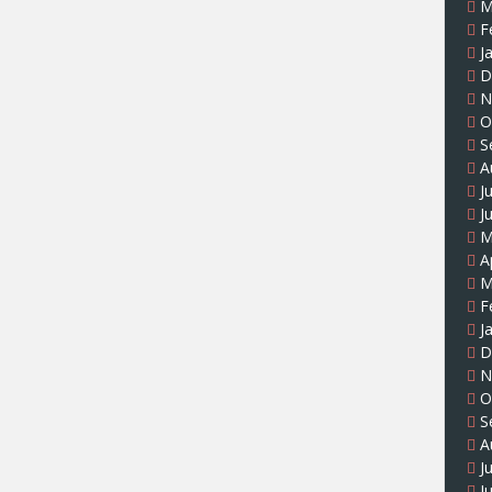
M
F
J
D
N
O
S
A
J
J
M
A
M
F
J
D
N
O
S
A
J
J