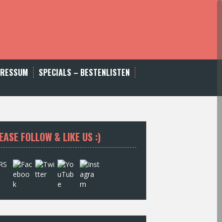
PRESSUM
SPECIALS – BESTENLISTEN
EASE FOLLOW & LIKE US :)