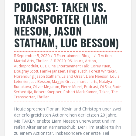
PODCAST: TAKEN VS.
TRANSPORTER (LIAM
NEESON, JASON
STATHAM, LUC BESSON)
September 5, 2020
Entertainment Blog
Action
,
Martial-Arts
,
Thriller
2020
,
96 Hours
,
Action
,
Audioprodukt
,
CET
,
Cine Entertainment Talk
,
Corey Yuen
,
Dougray Scott
,
Famke Janssen
,
Filmplausch
,
Forest Whitaker
,
Hörendung
,
Jason Statham
,
Leland Orser
,
Liam Neeson
,
Louis
Leterrier
,
Luc Besson
,
Maggie Grace
,
martial arts
,
Natalya
Rudakova
,
Oliver Megaton
,
Pierre Morel
,
Podcast
,
Qi Shu
,
Rade
Serbedzija
,
Robert Knepper
,
Robert Mark Kamen
,
Taken
,
The
Transporter
,
Thriller
Heute sprechen Florian, Kevin und Christoph über zwei
der erfolgreichsten Actionreihen der letzten 20 Jahre.
Mit TAKEN erlebte Liam Neeson unerwartet und im
reifen Alter einen Karriereschub. Der Film etablierte ihn
zu einem Actionstar. Insbesondere der erste Teil