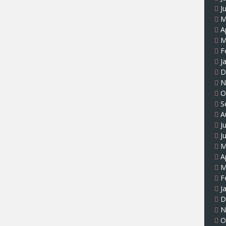
J
M
A
M
F
J
D
N
O
S
A
J
J
M
A
M
F
J
D
N
O