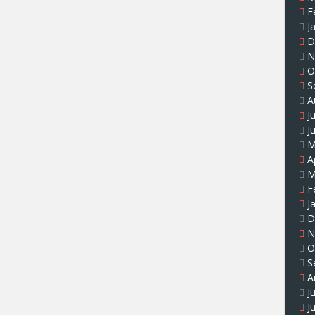
F
J
D
N
O
S
A
J
J
M
A
M
F
J
D
N
O
S
A
J
J