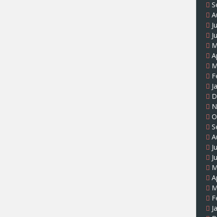
S
A
J
J
M
A
M
F
J
D
N
O
S
A
J
J
M
A
M
F
J