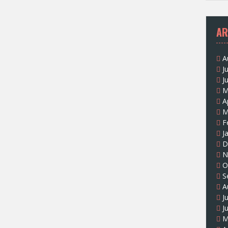
AR
A
J
J
M
A
M
F
J
D
N
O
S
A
J
J
M