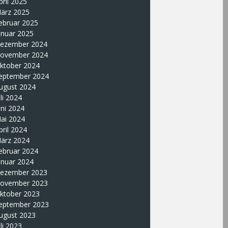
pril 2025
ärz 2025
ebruar 2025
anuar 2025
ezember 2024
ovember 2024
ktober 2024
eptember 2024
ugust 2024
uli 2024
uni 2024
ai 2024
pril 2024
ärz 2024
ebruar 2024
anuar 2024
ezember 2023
ovember 2023
ktober 2023
eptember 2023
ugust 2023
uli 2023