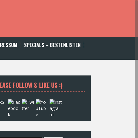
PRESSUM
SPECIALS – BESTENLISTEN
EASE FOLLOW & LIKE US :)