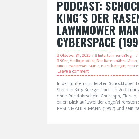
PODCAST: SCHOC
KING´S DER RASE
LAWNMOWER MAN 
CYBERSPACE (199
Oktober 31, 2025
Entertainment Blog
90er
,
Audioprodukt
,
Der Rasenmäher-Mann
,
Kino
,
Lawnmower Man 2
,
Patrick Bergin
,
Pierce
Leave a comment
In der fünften und letzten Schocktober-F
Stephen King Kurzgeschichten Verfilmung
ohne Rückfahrschein! Christoph, Floria
einen Blick auf zwei der abgefahrensten 
RASENMÄHER-MANN (1992) und sein na