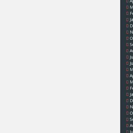
A
M
F
J
D
N
O
S
A
J
J
M
A
M
F
J
D
N
O
S
A
J