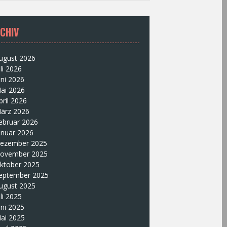
CHIV
ugust 2026
uli 2026
uni 2026
ai 2026
pril 2026
ärz 2026
ebruar 2026
anuar 2026
ezember 2025
ovember 2025
ktober 2025
eptember 2025
ugust 2025
uli 2025
uni 2025
ai 2025