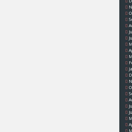
D
N
O
S
A
J
J
M
A
M
F
J
D
N
O
S
A
J
J
M
A
M