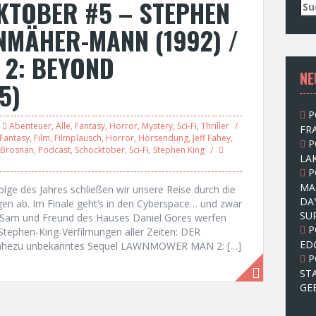
KTOBER #5 – STEPHEN
S
u
NMÄHER-MANN (1992) /
c
h
2: BEYOND
e
NE
n
5)
n
a
P
c
Abenteuer
,
Alle
,
Fantasy
,
Horror
,
Mystery
,
Sci-Fi
,
Thriller
FRA
h
Fantasy
,
Film
,
Filmplausch
,
Horror
,
Hörsendung
,
Jeff Fahey
,
P
:
 Brosnan
,
Podcast
,
Schocktober
,
Sci-Fi
,
Stephen King
LAK
P
MA
olge des Jahres schließen wir unsere Reise durch die
DA
en ab. Im Finale geht’s in den Cyberspace… und zwar
SU
n, Sam und Freund des Hauses Daniel Gores werfen
P
Stephen-King-Verfilmungen aller Zeiten: DER
ED
hezu unbekanntes Sequel LAWNMOWER MAN 2: […]
P
ST
GE