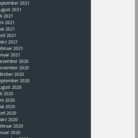
eptember 2021
ugust 2021
uli 2021
uni 2021
ai 2021
pril 2021
ärz 2021
ebruar 2021
anuar 2021
ezember 2020
ovember 2020
ktober 2020
eptember 2020
ugust 2020
uli 2020
uni 2020
ai 2020
pril 2020
ärz 2020
ebruar 2020
anuar 2020