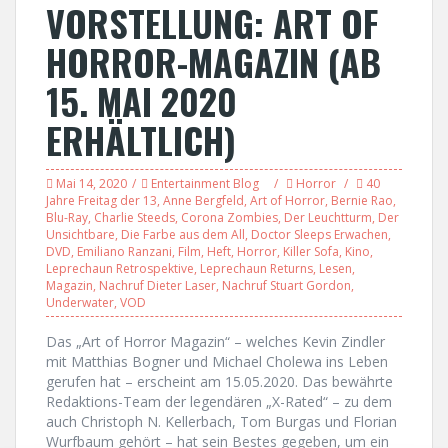
VORSTELLUNG: ART OF
HORROR-MAGAZIN (AB
15. MAI 2020
ERHÄLTLICH)
Mai 14, 2020
Entertainment Blog
Horror
40
Jahre Freitag der 13
,
Anne Bergfeld
,
Art of Horror
,
Bernie Rao
,
Blu-Ray
,
Charlie Steeds
,
Corona Zombies
,
Der Leuchtturm
,
Der
Unsichtbare
,
Die Farbe aus dem All
,
Doctor Sleeps Erwachen
,
DVD
,
Emiliano Ranzani
,
Film
,
Heft
,
Horror
,
Killer Sofa
,
Kino
,
Leprechaun Retrospektive
,
Leprechaun Returns
,
Lesen
,
Magazin
,
Nachruf Dieter Laser
,
Nachruf Stuart Gordon
,
Underwater
,
VOD
Das „Art of Horror Magazin“ – welches Kevin Zindler
mit Matthias Bogner und Michael Cholewa ins Leben
gerufen hat – erscheint am 15.05.2020. Das bewährte
Redaktions-Team der legendären „X-Rated“ – zu dem
auch Christoph N. Kellerbach, Tom Burgas und Florian
Wurfbaum gehört – hat sein Bestes gegeben, um ein