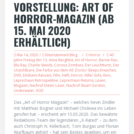
VORSTELLUNG: ART OF
HORROR-MAGAZIN (AB
15. MAI 2020
ERHÄLTLICH)
Mai 14, 2020
Entertainment Blog
Horror
40
Jahre Freitag der 13
,
Anne Bergfeld
,
Art of Horror
,
Bernie Rao
,
Blu-Ray
,
Charlie Steeds
,
Corona Zombies
,
Der Leuchtturm
,
Der
Unsichtbare
,
Die Farbe aus dem All
,
Doctor Sleeps Erwachen
,
DVD
,
Emiliano Ranzani
,
Film
,
Heft
,
Horror
,
Killer Sofa
,
Kino
,
Leprechaun Retrospektive
,
Leprechaun Returns
,
Lesen
,
Magazin
,
Nachruf Dieter Laser
,
Nachruf Stuart Gordon
,
Underwater
,
VOD
Das „Art of Horror Magazin“ – welches Kevin Zindler
mit Matthias Bogner und Michael Cholewa ins Leben
gerufen hat – erscheint am 15.05.2020. Das bewährte
Redaktions-Team der legendären „X-Rated“ – zu dem
auch Christoph N. Kellerbach, Tom Burgas und Florian
Wurfbaum gehört – hat sein Bestes gegeben, um ein