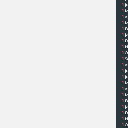
J
M
A
M
F
J
D
N
O
S
A
J
J
M
A
M
F
J
D
N
O