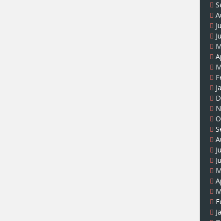
S
A
J
J
M
A
M
F
J
D
N
O
S
A
J
J
M
A
M
F
J