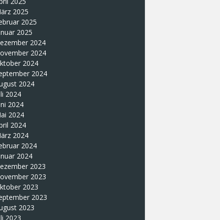
pril 2025
ärz 2025
ebruar 2025
anuar 2025
ezember 2024
ovember 2024
ktober 2024
eptember 2024
ugust 2024
uli 2024
uni 2024
ai 2024
pril 2024
ärz 2024
ebruar 2024
anuar 2024
ezember 2023
ovember 2023
ktober 2023
eptember 2023
ugust 2023
uli 2023