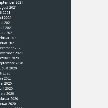
eptember 2021
ugust 2021
uli 2021
uni 2021
ai 2021
pril 2021
ärz 2021
ebruar 2021
anuar 2021
ezember 2020
ovember 2020
ktober 2020
eptember 2020
ugust 2020
uli 2020
uni 2020
ai 2020
pril 2020
ärz 2020
ebruar 2020
anuar 2020