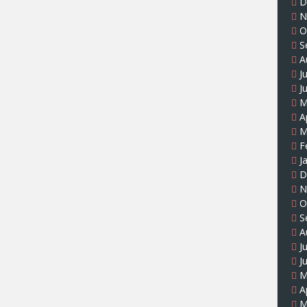
D
N
O
S
A
J
J
M
A
M
F
J
D
N
O
S
A
J
J
M
A
M