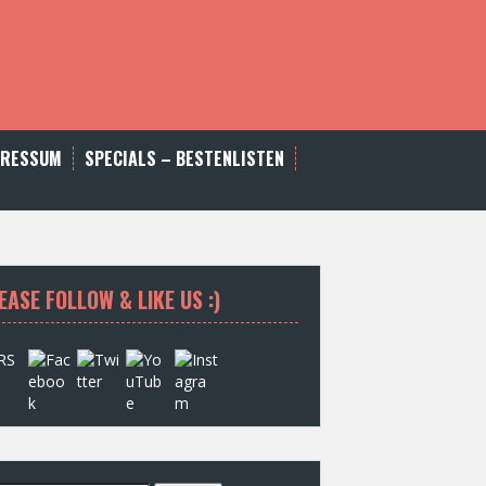
PRESSUM
SPECIALS – BESTENLISTEN
EASE FOLLOW & LIKE US :)