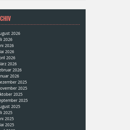
CHIV
ugust 2026
uli 2026
uni 2026
ai 2026
pril 2026
ärz 2026
ebruar 2026
anuar 2026
ezember 2025
ovember 2025
ktober 2025
eptember 2025
ugust 2025
uli 2025
uni 2025
ai 2025