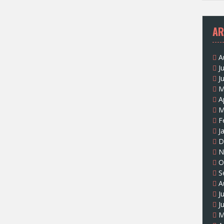
AR
A
J
J
M
A
M
F
J
D
N
O
S
A
J
J
M