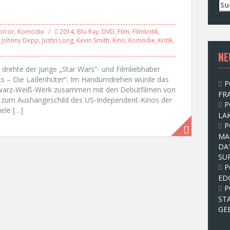
S
u
c
orror
,
Komödie
2014
,
Blu-Ray
,
DVD
,
Film
,
Filmkritik
,
h
,
Johnny Depp
,
Justin Long
,
Kevin Smith
,
Kino
,
Komödie
,
Kritik
,
e
NE
n
n
 drehte der junge „Star Wars“- und Filmliebhaber
a
erks – Die Ladenhüter“. Im Handumdrehen wurde das
P
c
 Schwarz-Weiß-Werk zusammen mit den Debütfilmen von
FRA
h
z zum Aushängeschild des US-Independent-Kinos der
P
:
iele […]
LAK
P
MA
DA
SU
P
ED
P
ST
GE