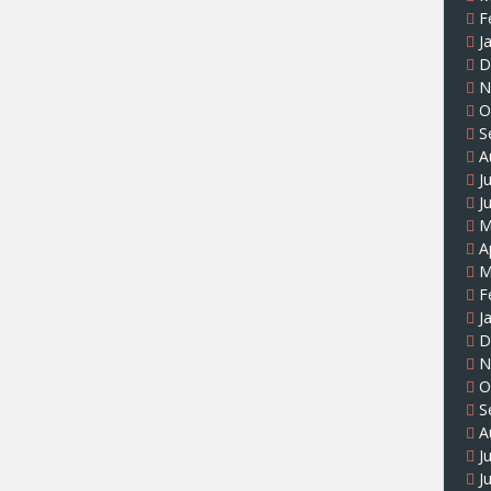
F
J
D
N
O
S
A
J
J
M
A
M
F
J
D
N
O
S
A
J
J