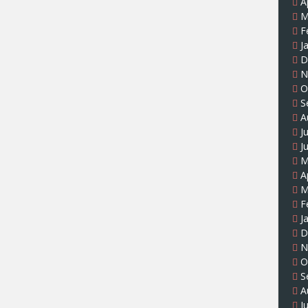
A
M
F
J
D
N
O
S
A
J
J
M
A
M
F
J
D
N
O
S
A
J