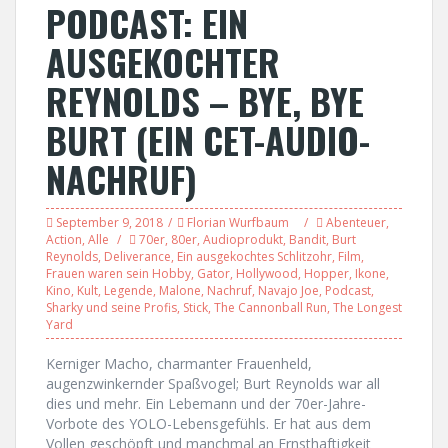
PODCAST: EIN
AUSGEKOCHTER
REYNOLDS – BYE, BYE
BURT (EIN CET-AUDIO-
NACHRUF)
September 9, 2018
Florian Wurfbaum
Abenteuer
,
Action
,
Alle
70er
,
80er
,
Audioprodukt
,
Bandit
,
Burt
Reynolds
,
Deliverance
,
Ein ausgekochtes Schlitzohr
,
Film
,
Frauen waren sein Hobby
,
Gator
,
Hollywood
,
Hopper
,
Ikone
,
Kino
,
Kult
,
Legende
,
Malone
,
Nachruf
,
Navajo Joe
,
Podcast
,
Sharky und seine Profis
,
Stick
,
The Cannonball Run
,
The Longest
Yard
Kerniger Macho, charmanter Frauenheld,
augenzwinkernder Spaßvogel; Burt Reynolds war all
dies und mehr. Ein Lebemann und der 70er-Jahre-
Vorbote des YOLO-Lebensgefühls. Er hat aus dem
Vollen geschöpft und manchmal an Ernsthaftigkeit