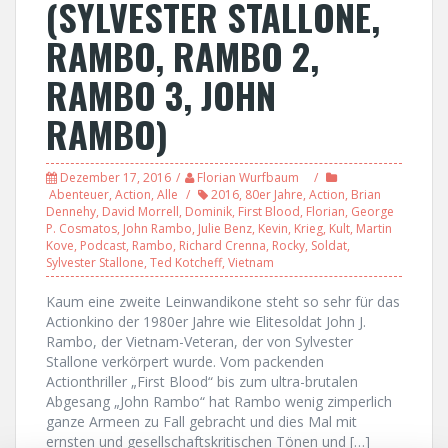
(SYLVESTER STALLONE,
RAMBO, RAMBO 2,
RAMBO 3, JOHN
RAMBO)
Dezember 17, 2016
Florian Wurfbaum
Abenteuer
,
Action
,
Alle
2016
,
80er Jahre
,
Action
,
Brian
Dennehy
,
David Morrell
,
Dominik
,
First Blood
,
Florian
,
George
P. Cosmatos
,
John Rambo
,
Julie Benz
,
Kevin
,
Krieg
,
Kult
,
Martin
Kove
,
Podcast
,
Rambo
,
Richard Crenna
,
Rocky
,
Soldat
,
Sylvester Stallone
,
Ted Kotcheff
,
Vietnam
Kaum eine zweite Leinwandikone steht so sehr für das
Actionkino der 1980er Jahre wie Elitesoldat John J.
Rambo, der Vietnam-Veteran, der von Sylvester
Stallone verkörpert wurde. Vom packenden
Actionthriller „First Blood“ bis zum ultra-brutalen
Abgesang „John Rambo“ hat Rambo wenig zimperlich
ganze Armeen zu Fall gebracht und dies Mal mit
ernsten und gesellschaftskritischen Tönen und […]