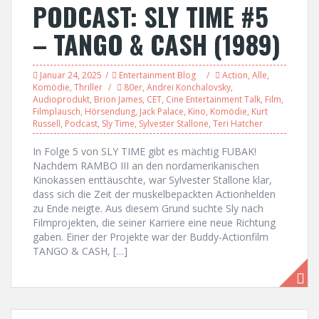
PODCAST: SLY TIME #5
– TANGO & CASH (1989)
Januar 24, 2025
Entertainment Blog
Action
,
Alle
,
Komödie
,
Thriller
80er
,
Andrei Konchalovsky
,
Audioprodukt
,
Brion James
,
CET
,
Cine Entertainment Talk
,
Film
,
Filmplausch
,
Hörsendung
,
Jack Palace
,
Kino
,
Komödie
,
Kurt
Russell
,
Podcast
,
Sly Time
,
Sylvester Stallone
,
Teri Hatcher
In Folge 5 von SLY TIME gibt es mächtig FUBAK!
Nachdem RAMBO III an den nordamerikanischen
Kinokassen enttäuschte, war Sylvester Stallone klar,
dass sich die Zeit der muskelbepackten Actionhelden
zu Ende neigte. Aus diesem Grund suchte Sly nach
Filmprojekten, die seiner Karriere eine neue Richtung
gaben. Einer der Projekte war der Buddy-Actionfilm
TANGO & CASH, […]