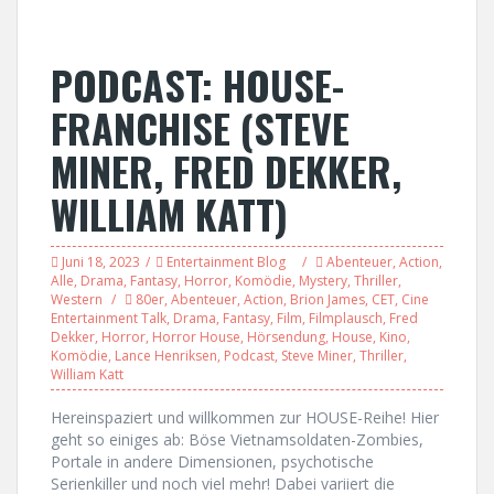
PODCAST: HOUSE-
FRANCHISE (STEVE
MINER, FRED DEKKER,
WILLIAM KATT)
Juni 18, 2023
Entertainment Blog
Abenteuer
,
Action
,
Alle
,
Drama
,
Fantasy
,
Horror
,
Komödie
,
Mystery
,
Thriller
,
Western
80er
,
Abenteuer
,
Action
,
Brion James
,
CET
,
Cine
Entertainment Talk
,
Drama
,
Fantasy
,
Film
,
Filmplausch
,
Fred
Dekker
,
Horror
,
Horror House
,
Hörsendung
,
House
,
Kino
,
Komödie
,
Lance Henriksen
,
Podcast
,
Steve Miner
,
Thriller
,
William Katt
Hereinspaziert und willkommen zur HOUSE-Reihe! Hier
geht so einiges ab: Böse Vietnamsoldaten-Zombies,
Portale in andere Dimensionen, psychotische
Serienkiller und noch viel mehr! Dabei variiert die