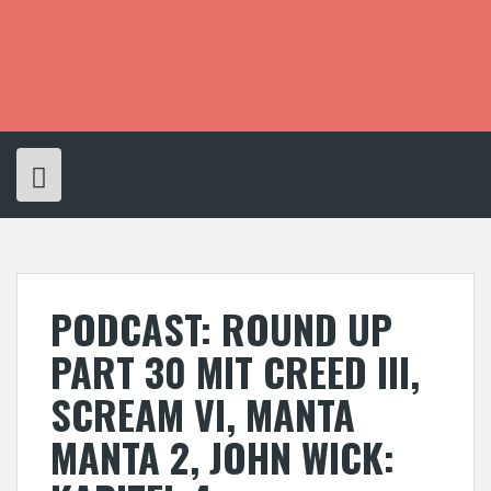
S
k
i
p
t
o
c
o
n
t
e
n
t
PODCAST: ROUND UP
PART 30 MIT CREED III,
SCREAM VI, MANTA
MANTA 2, JOHN WICK: