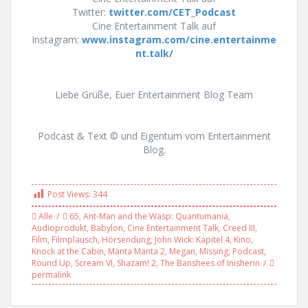
Twitter:
twitter.com/CET_Podcast
Cine Entertainment Talk auf
Instagram:
www.instagram.com/cine.entertainme
nt.talk/
Liebe Grüße, Euer Entertainment Blog Team
Podcast & Text © und Eigentum vom Entertainment
Blog.
Post Views:
344
Alle
65
,
Ant-Man and the Wasp: Quantumania
,
Audioprodukt
,
Babylon
,
Cine Entertainment Talk
,
Creed III
,
Film
,
Filmplausch
,
Hörsendung
,
John Wick: Kapitel 4
,
Kino
,
Knock at the Cabin
,
Manta Manta 2
,
Megan
,
Missing
,
Podcast
,
Round Up
,
Scream VI
,
Shazam! 2
,
The Banshees of Inisherin
permalink