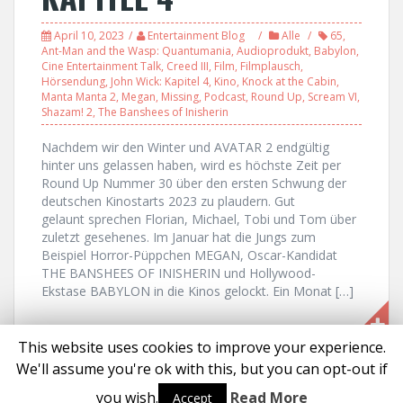
April 10, 2023
Entertainment Blog
Alle
65
,
Ant-Man and the Wasp: Quantumania
,
Audioprodukt
,
Babylon
,
Cine Entertainment Talk
,
Creed III
,
Film
,
Filmplausch
,
Hörsendung
,
John Wick: Kapitel 4
,
Kino
,
Knock at the Cabin
,
Manta Manta 2
,
Megan
,
Missing
,
Podcast
,
Round Up
,
Scream VI
,
Shazam! 2
,
The Banshees of Inisherin
Nachdem wir den Winter und AVATAR 2 endgültig
hinter uns gelassen haben, wird es höchste Zeit per
Round Up Nummer 30 über den ersten Schwung der
deutschen Kinostarts 2023 zu plaudern. Gut
gelaunt sprechen Florian, Michael, Tobi und Tom über
zuletzt gesehenes. Im Januar hat die Jungs zum
Beispiel Horror-Püppchen MEGAN, Oscar-Kandidat
THE BANSHEES OF INISHERIN und Hollywood-
Ekstase BABYLON in die Kinos gelockt. Ein Monat […]
This website uses cookies to improve your experience.
We'll assume you're ok with this, but you can opt-out if
Proudly powered by WordPress
|
Theme:
Solon
by aThemes
you wish.
Read More
Accept