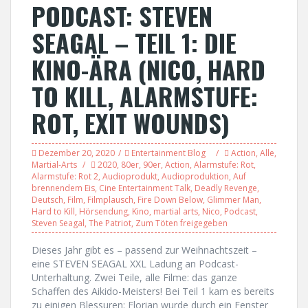
PODCAST: STEVEN
SEAGAL – TEIL 1: DIE
KINO-ÄRA (NICO, HARD
TO KILL, ALARMSTUFE:
ROT, EXIT WOUNDS)
Dezember 20, 2020
Entertainment Blog
Action
,
Alle
,
Martial-Arts
2020
,
80er
,
90er
,
Action
,
Alarmstufe: Rot
,
Alarmstufe: Rot 2
,
Audioprodukt
,
Audioproduktion
,
Auf
brennendem Eis
,
Cine Entertainment Talk
,
Deadly Revenge
,
Deutsch
,
Film
,
Filmplausch
,
Fire Down Below
,
Glimmer Man
,
Hard to Kill
,
Hörsendung
,
Kino
,
martial arts
,
Nico
,
Podcast
,
Steven Seagal
,
The Patriot
,
Zum Töten freigegeben
Dieses Jahr gibt es – passend zur Weihnachtszeit –
eine STEVEN SEAGAL XXL Ladung an Podcast-
Unterhaltung. Zwei Teile, alle Filme: das ganze
Schaffen des Aikido-Meisters! Bei Teil 1 kam es bereits
zu einigen Blessuren: Florian wurde durch ein Fenster