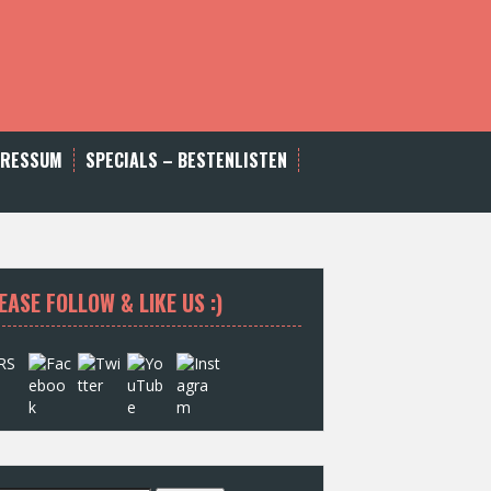
PRESSUM
SPECIALS – BESTENLISTEN
EASE FOLLOW & LIKE US :)