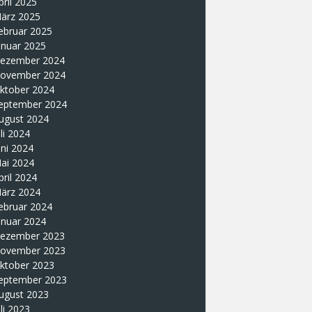
pril 2025
ärz 2025
ebruar 2025
anuar 2025
ezember 2024
ovember 2024
ktober 2024
eptember 2024
ugust 2024
uli 2024
uni 2024
ai 2024
pril 2024
ärz 2024
ebruar 2024
anuar 2024
ezember 2023
ovember 2023
ktober 2023
eptember 2023
ugust 2023
uli 2023