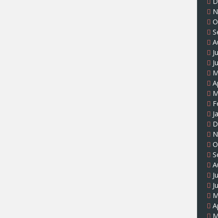
D
N
O
S
A
J
J
M
A
M
F
J
D
N
O
S
A
J
J
M
A
M