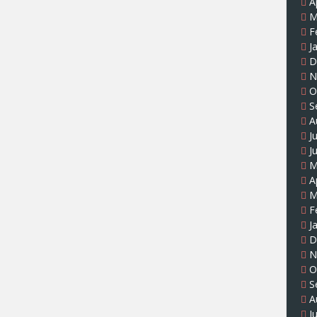
A
M
F
J
D
N
O
S
A
J
J
M
A
M
F
J
D
N
O
S
A
J