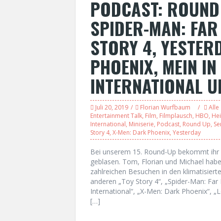
PODCAST: ROUND 
SPIDER-MAN: FAR
STORY 4, YESTER
PHOENIX, MEIN IN
INTERNATIONAL 
Juli 20, 2019
Florian Wurfbaum
Alle
Entertainment Talk
,
Film
,
Filmplausch
,
HBO
,
He
International
,
Miniserie
,
Podcast
,
Round Up
,
Se
Story 4
,
X-Men: Dark Phoenix
,
Yesterday
Bei unserem 15. Round-Up bekommt ihr 
geblasen. Tom, Florian und Michael hab
zahlreichen Besuchen in den klimatisierte
anderen „Toy Story 4“, „Spider-Man: Far
International“, „X-Men: Dark Phoenix“, „
[…]