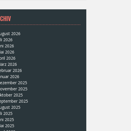
CHIV
ugust 2026
uli 2026
uni 2026
ai 2026
pril 2026
ärz 2026
ebruar 2026
anuar 2026
ezember 2025
ovember 2025
ktober 2025
eptember 2025
ugust 2025
uli 2025
uni 2025
ai 2025