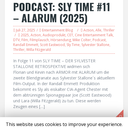
PODCAST: SLY TIME #11
– ALARUM (2025)
Juli 27, 2025
Entertainment Blog
Action
,
Alle
,
Thriller
2025
,
Action
,
Audioprodukt
,
CET
,
Cine Entertainment Talk
,
DTV
,
Film
,
Filmplausch
,
Hörsendung
,
Mike Colter
,
Podcast
,
Randall Emmett
,
Scott Eastwood
,
Sly Time
,
Sylvester Stallone
,
Thriller
,
Willa Fitzgerald
In Folge 11 von SLY TIME – DER SYLVESTER
STALLONE RETROSPEKTIVE widmen sich
Florian und Kevin nach ARMOR mit ALARUM um die
zweite Blendgranate aus Sylvester Stallone´s aktuellem
Film-Output. In der Randall Emmett Produktion
bekommt es Sly als eiskalter CIA-Agent Chester mit
dem abtrünnigen Spionagepaar Joe (Scott Eastwood)
und Lara (Willa Fitzgerald) zu tun. Diese werden
Zeugen eines […]
This website uses cookies to improve your experience.