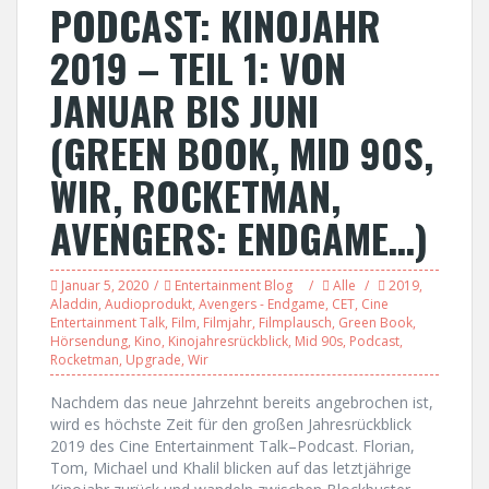
PODCAST: KINOJAHR
2019 – TEIL 1: VON
JANUAR BIS JUNI
(GREEN BOOK, MID 90S,
WIR, ROCKETMAN,
AVENGERS: ENDGAME…)
Januar 5, 2020
Entertainment Blog
Alle
2019
,
Aladdin
,
Audioprodukt
,
Avengers - Endgame
,
CET
,
Cine
Entertainment Talk
,
Film
,
Filmjahr
,
Filmplausch
,
Green Book
,
Hörsendung
,
Kino
,
Kinojahresrückblick
,
Mid 90s
,
Podcast
,
Rocketman
,
Upgrade
,
Wir
Nachdem das neue Jahrzehnt bereits angebrochen ist,
wird es höchste Zeit für den großen Jahresrückblick
2019 des Cine Entertainment Talk–Podcast. Florian,
Tom, Michael und Khalil blicken auf das letztjährige