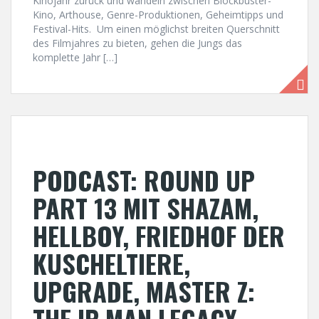
Kinojahr zurück und wandeln zwischen Blockbuster-
Kino, Arthouse, Genre-Produktionen, Geheimtipps und
Festival-Hits. Um einen möglichst breiten Querschnitt
des Filmjahres zu bieten, gehen die Jungs das
komplette Jahr […]
PODCAST: ROUND UP
PART 13 MIT SHAZAM,
HELLBOY, FRIEDHOF DER
KUSCHELTIERE,
UPGRADE, MASTER Z:
THE IP MAN LEGACY