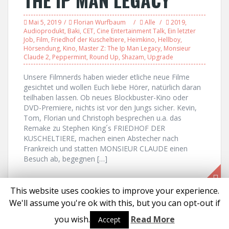
Mai 5, 2019
Florian Wurfbaum
Alle
2019
,
Audioprodukt
,
Baki
,
CET
,
Cine Entertainment Talk
,
Ein letzter
Job
,
Film
,
Friedhof der Kuscheltiere
,
Heimkino
,
Hellboy
,
Hörsendung
,
Kino
,
Master Z: The Ip Man Legacy
,
Monsieur
Claude 2
,
Peppermint
,
Round Up
,
Shazam
,
Upgrade
Unsere Filmnerds haben wieder etliche neue Filme
gesichtet und wollen Euch liebe Hörer, natürlich daran
teilhaben lassen. Ob neues Blockbuster-Kino oder
DVD-Premiere, nichts ist vor den Jungs sicher. Kevin,
Tom, Florian und Christoph besprechen u.a. das
Remake zu Stephen King´s FRIEDHOF DER
KUSCHELTIERE, machen einen Abstecher nach
Frankreich und statten MONSIEUR CLAUDE einen
Besuch ab, begegnen […]
This website uses cookies to improve your experience.
We'll assume you're ok with this, but you can opt-out if
Proudly powered by WordPress
|
Theme:
Solon
by aThemes
you wish.
Read More
Accept