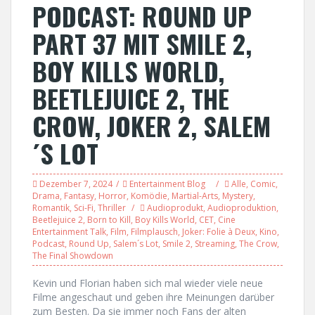
PODCAST: ROUND UP
PART 37 MIT SMILE 2,
BOY KILLS WORLD,
BEETLEJUICE 2, THE
CROW, JOKER 2, SALEM
´S LOT
Dezember 7, 2024
Entertainment Blog
Alle
,
Comic
,
Drama
,
Fantasy
,
Horror
,
Komödie
,
Martial-Arts
,
Mystery
,
Romantik
,
Sci-Fi
,
Thriller
Audioprodukt
,
Audioproduktion
,
Beetlejuice 2
,
Born to Kill
,
Boy Kills World
,
CET
,
Cine
Entertainment Talk
,
Film
,
Filmplausch
,
Joker: Folie à Deux
,
Kino
,
Podcast
,
Round Up
,
Salem´s Lot
,
Smile 2
,
Streaming
,
The Crow
,
The Final Showdown
Kevin und Florian haben sich mal wieder viele neue
Filme angeschaut und geben ihre Meinungen darüber
zum Besten. Da sie immer noch Fans der alten