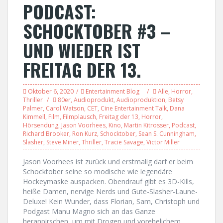
PODCAST:
SCHOCKTOBER #3 –
UND WIEDER IST
FREITAG DER 13.
Oktober 6, 2020
Entertainment Blog
Alle
,
Horror
,
Thriller
80er
,
Audioprodukt
,
Audioproduktion
,
Betsy
Palmer
,
Carol Watson
,
CET
,
Cine Entertainment Talk
,
Dana
Kimmell
,
Film
,
Filmplausch
,
Freitag der 13
,
Horror
,
Hörsendung
,
Jason Voorhees
,
Kino
,
Martin Kitrosser
,
Podcast
,
Richard Brooker
,
Ron Kurz
,
Schocktober
,
Sean S. Cunningham
,
Slasher
,
Steve Miner
,
Thriller
,
Tracie Savage
,
Victor Miller
Jason Voorhees ist zurück und erstmalig darf er beim
Schocktober seine so modische wie legendäre
Hockeymaske auspacken. Obendrauf gibt es 3D-Kills,
heiße Damen, nervige Nerds und Gute-Slasher-Laune-
Deluxe! Kein Wunder, dass Florian, Sam, Christoph und
Podgast Manu Magno sich an das Ganze
heranpirschen, um mit Drogen und vorehelichem