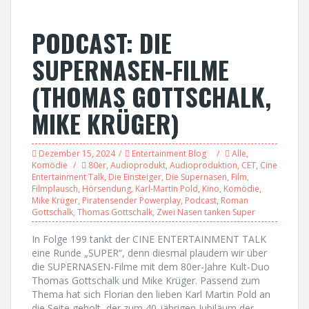
PODCAST: DIE
SUPERNASEN-FILME
(THOMAS GOTTSCHALK,
MIKE KRÜGER)
Dezember 15, 2024
Entertainment Blog
Alle
,
Komödie
80er
,
Audioprodukt
,
Audioproduktion
,
CET
,
Cine
Entertainment Talk
,
Die Einsteiger
,
Die Supernasen
,
Film
,
Filmplausch
,
Hörsendung
,
Karl-Martin Pold
,
Kino
,
Komödie
,
Mike Krüger
,
Piratensender Powerplay
,
Podcast
,
Roman
Gottschalk
,
Thomas Gottschalk
,
Zwei Nasen tanken Super
In Folge 199 tankt der CINE ENTERTAINMENT TALK
eine Runde „SUPER“, denn diesmal plaudern wir über
die SUPERNASEN-Filme mit dem 80er-Jahre Kult-Duo
Thomas Gottschalk und Mike Krüger. Passend zum
Thema hat sich Florian den lieben Karl Martin Pold an
die Seite geholt, der zum 40-jährigen Jubiläum der