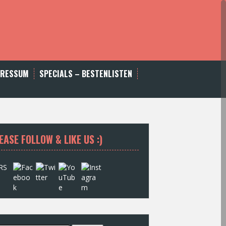
PRESSUM
SPECIALS – BESTENLISTEN
EASE FOLLOW & LIKE US :)