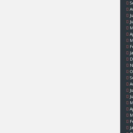
S
A
J
J
M
A
M
F
J
D
N
O
S
A
J
J
M
A
M
F
J