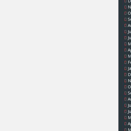
D
N
O
S
A
J
J
M
A
M
F
J
D
N
O
S
A
J
J
M
A
M