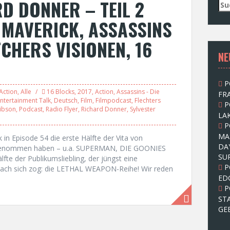
D DONNER – TEIL 2
S
u
 MAVERICK, ASSASSINS
c
h
TCHERS VISIONEN, 16
e
NE
n
n
a
P
c
Action
,
Alle
16 Blocks
,
2017
,
Action
,
Assassins - Die
FRA
h
Entertainment Talk
,
Deutsch
,
Film
,
Filmpodcast
,
Flechters
P
:
ibson
,
Podcast
,
Radio Flyer
,
Richard Donner
,
Sylvester
LAK
P
MA
in Episode 54 die erste Hälfte der Vita von
DA
ngenommen haben – u.a. SUPERMAN, DIE GOONIES
SU
te der Publikumsliebling, der jüngst eine
P
nach sich zog: die LETHAL WEAPON-Reihe! Wir reden
ED
P
ST
GE