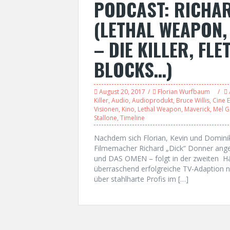
PODCAST: RICHAR
(LETHAL WEAPON,
– DIE KILLER, FLE
BLOCKS…)
August 20, 2017
Florian Wurfbaum
Killer
,
Audio
,
Audioprodukt
,
Bruce Willis
,
Cine 
Visionen
,
Kino
,
Lethal Weapon
,
Maverick
,
Mel G
Stallone
,
Timeline
Nachdem sich Florian, Kevin und Dominik 
Filmemacher Richard „Dick“ Donner a
und DAS OMEN – folgt in der zweiten Hälf
überraschend erfolgreiche TV-Adaption 
über stahlharte Profis im […]