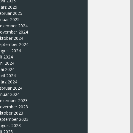
pril 2025
ärz 2025
ebruar 2025
anuar 2025
ezember 2024
ovember 2024
ktober 2024
eptember 2024
ugust 2024
uli 2024
uni 2024
ai 2024
pril 2024
ärz 2024
ebruar 2024
anuar 2024
ezember 2023
ovember 2023
ktober 2023
eptember 2023
ugust 2023
uli 2023