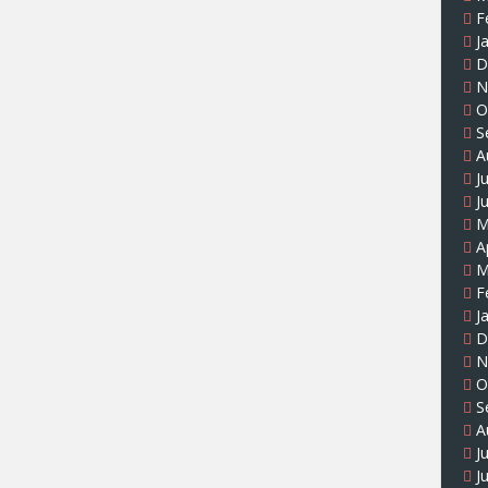
F
J
D
N
O
S
A
J
J
M
A
M
F
J
D
N
O
S
A
J
J