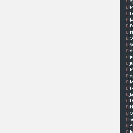
A
M
F
J
D
N
O
S
A
J
J
M
A
M
F
J
D
N
O
S
A
J