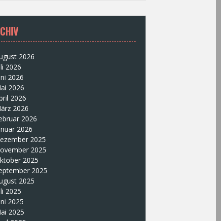
CHIV
ugust 2026
uli 2026
uni 2026
ai 2026
pril 2026
ärz 2026
ebruar 2026
anuar 2026
ezember 2025
ovember 2025
ktober 2025
eptember 2025
ugust 2025
uli 2025
uni 2025
ai 2025