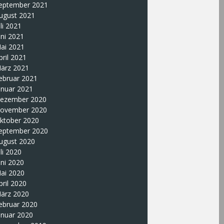
eptember 2021
ugust 2021
uli 2021
uni 2021
ai 2021
pril 2021
ärz 2021
ebruar 2021
anuar 2021
ezember 2020
ovember 2020
ktober 2020
eptember 2020
ugust 2020
uli 2020
uni 2020
ai 2020
pril 2020
ärz 2020
ebruar 2020
anuar 2020