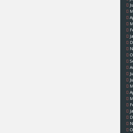
J
M
A
M
F
J
D
N
O
S
A
J
J
M
A
M
F
J
D
N
O