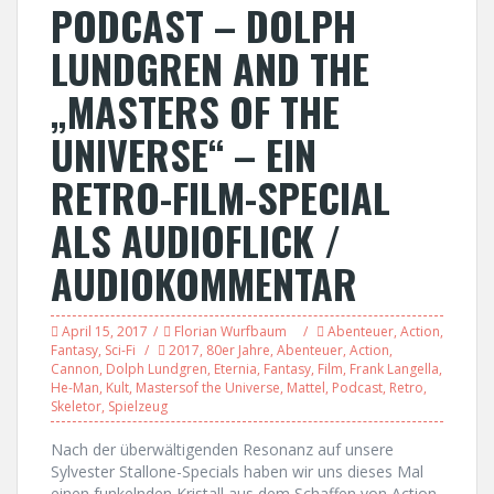
PODCAST – DOLPH
LUNDGREN AND THE
„MASTERS OF THE
UNIVERSE“ – EIN
RETRO-FILM-SPECIAL
ALS AUDIOFLICK /
AUDIOKOMMENTAR
April 15, 2017
Florian Wurfbaum
Abenteuer
,
Action
,
Fantasy
,
Sci-Fi
2017
,
80er Jahre
,
Abenteuer
,
Action
,
Cannon
,
Dolph Lundgren
,
Eternia
,
Fantasy
,
Film
,
Frank Langella
,
He-Man
,
Kult
,
Mastersof the Universe
,
Mattel
,
Podcast
,
Retro
,
Skeletor
,
Spielzeug
Nach der überwältigenden Resonanz auf unsere
Sylvester Stallone-Specials haben wir uns dieses Mal
einen funkelnden Kristall aus dem Schaffen von Action-