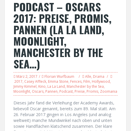
PODCAST – OSCARS
2017: PREISE, PROMIS,
PANNEN (LA LA LAND,
MOONLIGHT,
MANCHESTER BY THE
SEA…)
März 2, 2017
Florian Wurfbaum
Alle
,
Drama
2017
,
Casey Affleck
,
Emma Stone
,
Fences
,
Film
,
Hollywood
,
Jimmy Kimmel
,
Kino
,
La La Land
,
Manchester by the Sea
,
Moonlight
,
Oscars
,
Pannen
,
Podcast
,
Preise
,
Promis
,
Zoomania
Dieses Jahr fand die Verleihung der Academy Awards,
liebevoll Oscar genannt, bereits zum 89. Mal statt. Am
26. Februar 2017 gingen in Los Angeles (und analog
weltweit) manche Mundwinkel nach oben und unten
sowie Handflächen klatschend zusammen. Der klare