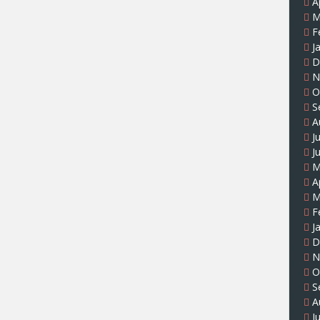
A
M
F
J
D
N
O
S
A
J
J
M
A
M
F
J
D
N
O
S
A
J