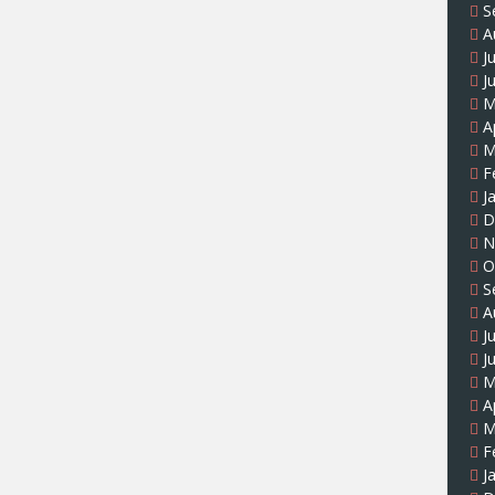
S
A
J
J
M
A
M
F
J
D
N
O
S
A
J
J
M
A
M
F
J