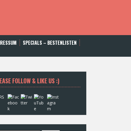
PRESSUM
SPECIALS – BESTENLISTEN
EASE FOLLOW & LIKE US :)