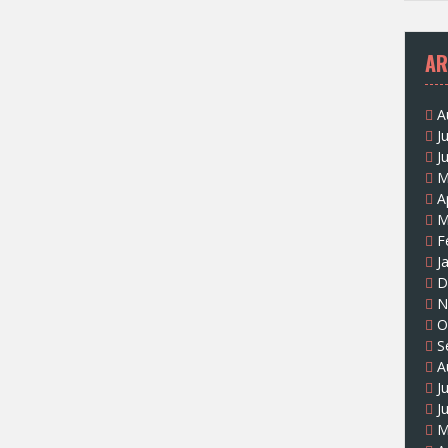
AR
A
J
J
M
A
M
F
J
D
N
O
S
A
J
J
M