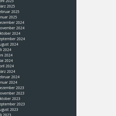
pril 2025
ärz 2025
ebruar 2025
anuar 2025
ezember 2024
ovember 2024
ktober 2024
eptember 2024
ugust 2024
uli 2024
uni 2024
ai 2024
pril 2024
ärz 2024
ebruar 2024
anuar 2024
ezember 2023
ovember 2023
ktober 2023
eptember 2023
ugust 2023
uli 2023