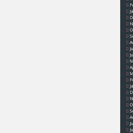
F
J
D
N
O
S
A
J
J
M
A
M
F
J
D
N
O
S
A
J
J