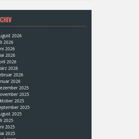
CHIV
ugust 2026
uli 2026
uni 2026
ai 2026
pril 2026
ärz 2026
ebruar 2026
anuar 2026
ezember 2025
ovember 2025
ktober 2025
eptember 2025
ugust 2025
uli 2025
uni 2025
ai 2025