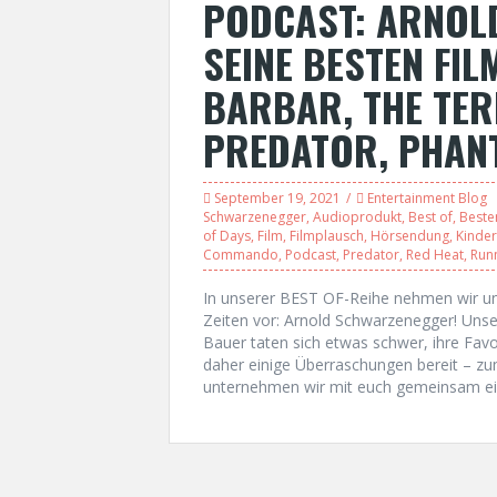
PODCAST: ARNOL
SEINE BESTEN FIL
BARBAR, THE TER
PREDATOR, PHA
September 19, 2021
Entertainment Blog
Schwarzenegger
,
Audioprodukt
,
Best of
,
Besten
of Days
,
Film
,
Filmplausch
,
Hörsendung
,
Kinder
Commando
,
Podcast
,
Predator
,
Red Heat
,
Run
In unserer BEST OF-Reihe nehmen wir uns
Zeiten vor: Arnold Schwarzenegger! Unse
Bauer taten sich etwas schwer, ihre Fav
daher einige Überraschungen bereit – zu
unternehmen wir mit euch gemeinsam ei