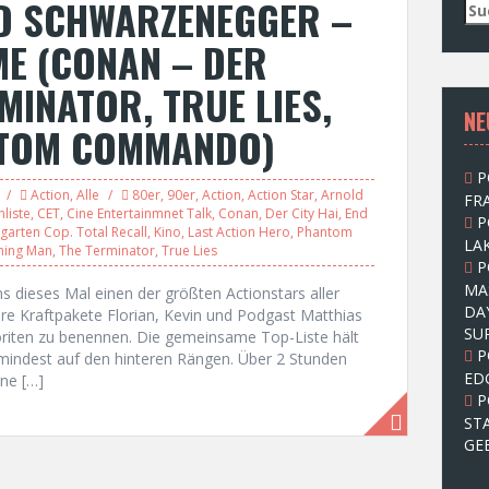
D SCHWARZENEGGER –
S
u
ME (CONAN – DER
c
h
MINATOR, TRUE LIES,
e
NE
n
NTOM COMMANDO)
n
a
P
c
Action
,
Alle
80er
,
90er
,
Action
,
Action Star
,
Arnold
FRA
h
liste
,
CET
,
Cine Entertainmnet Talk
,
Conan
,
Der City Hai
,
End
P
:
garten Cop. Total Recall
,
Kino
,
Last Action Hero
,
Phantom
LAK
ning Man
,
The Terminator
,
True Lies
P
MA
 dieses Mal einen der größten Actionstars aller
DA
re Kraftpakete Florian, Kevin und Podgast Matthias
SU
oriten zu benennen. Die gemeinsame Top-Liste hält
P
mindest auf den hinteren Rängen. Über 2 Stunden
ED
ne […]
P
ST
GE