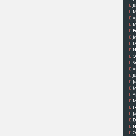
J
M
A
M
F
J
D
N
O
S
A
J
J
M
A
M
F
J
D
N
O