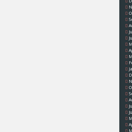
D
N
O
S
A
J
J
M
A
M
F
J
D
N
O
S
A
J
J
M
A
M