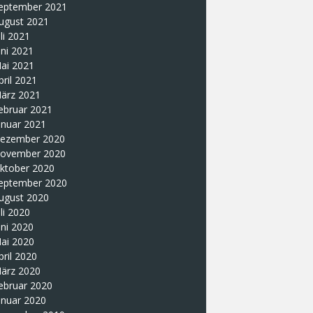
eptember 2021
ugust 2021
uli 2021
uni 2021
ai 2021
pril 2021
ärz 2021
ebruar 2021
anuar 2021
ezember 2020
ovember 2020
ktober 2020
eptember 2020
ugust 2020
uli 2020
uni 2020
ai 2020
pril 2020
ärz 2020
ebruar 2020
anuar 2020