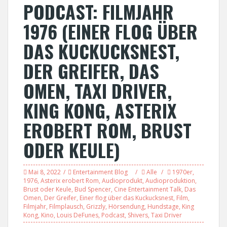
PODCAST: FILMJAHR
1976 (EINER FLOG ÜBER
DAS KUCKUCKSNEST,
DER GREIFER, DAS
OMEN, TAXI DRIVER,
KING KONG, ASTERIX
EROBERT ROM, BRUST
ODER KEULE)
Mai 8, 2022
Entertainment Blog
Alle
1970er
,
1976
,
Asterix erobert Rom
,
Audioprodukt
,
Audioproduktion
,
Brust oder Keule
,
Bud Spencer
,
Cine Entertainment Talk
,
Das
Omen
,
Der Greifer
,
Einer flog über das Kuckucksnest
,
Film
,
Filmjahr
,
Filmplausch
,
Grizzly
,
Hörsendung
,
Hundstage
,
King
Kong
,
Kino
,
Louis DeFunes
,
Podcast
,
Shivers
,
Taxi Driver