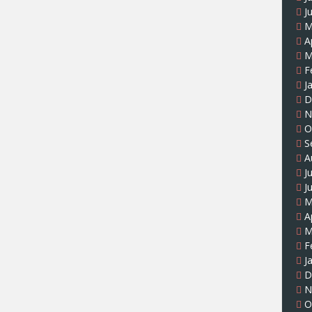
J
M
A
M
F
J
D
N
O
S
A
J
J
M
A
M
F
J
D
N
O