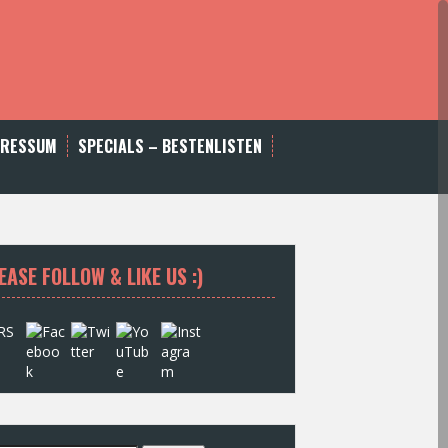
PRESSUM
SPECIALS – BESTENLISTEN
EASE FOLLOW & LIKE US :)