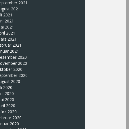
eptember 2021
ugust 2021
uli 2021
uni 2021
ai 2021
pril 2021
ärz 2021
ebruar 2021
anuar 2021
ezember 2020
ovember 2020
ktober 2020
eptember 2020
ugust 2020
uli 2020
uni 2020
ai 2020
pril 2020
ärz 2020
ebruar 2020
anuar 2020