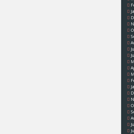
F
J
D
N
O
S
A
J
J
M
A
M
F
J
D
N
O
S
A
J
J