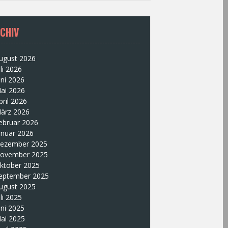
CHIV
ugust 2026
uli 2026
uni 2026
ai 2026
pril 2026
ärz 2026
ebruar 2026
anuar 2026
ezember 2025
ovember 2025
ktober 2025
eptember 2025
ugust 2025
uli 2025
uni 2025
ai 2025