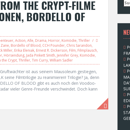
FROM THE CRYPT-FILME
S
u
ONEN, BORDELLO OF
c
h
e
NE
n
n
enteuer
,
Action
,
Alle
,
Drama
,
Horror
,
Komödie
,
Thriller
a
y Zane
,
Bordello of Blood
,
CCH Pounder
,
Chris Sarandon
,
P
c
ck Miller
,
Erika Eleniak
,
Ernest R. Dickerson
,
Film
,
Filmplausch
,
FRA
h
or
,
Hörsendung
,
Jada Pinkett Smith
,
Jennifer Grey
,
Komödie
,
P
:
 the Crypt
,
Thriller
,
Tim Curry
,
William Sadler
LAK
P
r Gruftwächter ist aus seinem Mausoleum gestiegen,
MA
ne Filmtrilogie zu reanimieren! Trilogie? Ja, denn
DA
ELLO OF BLOOD gibt es auch noch den Voodoo-
SU
Radar vieler Genre-Freunde verschwindet. Doch kann
P
ED
P
ST
GE