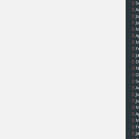
S
A
J
J
M
A
M
F
J
D
N
O
S
A
J
J
M
A
M
F
J