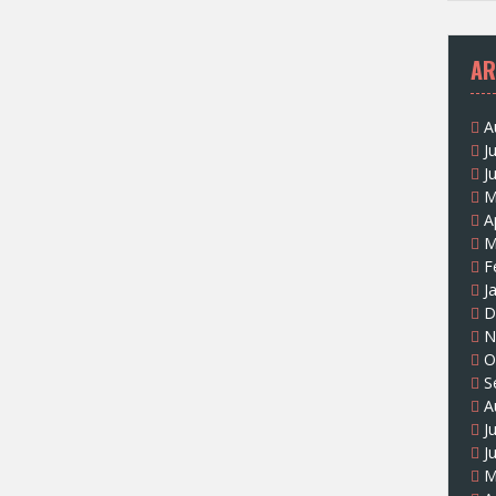
AR
A
J
J
M
A
M
F
J
D
N
O
S
A
J
J
M