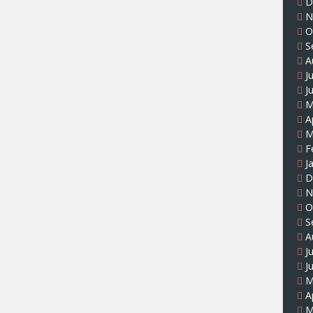
D
N
O
S
A
J
J
M
A
M
F
J
D
N
O
S
A
J
J
M
A
M