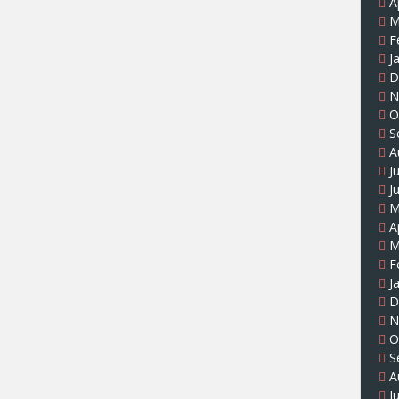
A
M
F
J
D
N
O
S
A
J
J
M
A
M
F
J
D
N
O
S
A
J