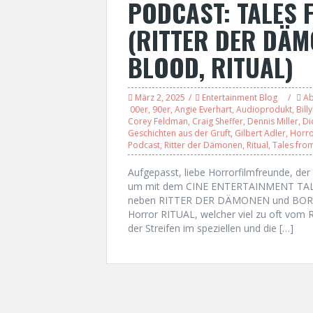
PODCAST: TALES 
(RITTER DER DÄM
BLOOD, RITUAL)
März 2, 2025
Entertainment Blog
Ab
00er
,
90er
,
Angie Everhart
,
Audioprodukt
,
Bill
Corey Feldman
,
Craig Sheffer
,
Dennis Miller
,
Di
Geschichten aus der Gruft
,
Gilbert Adler
,
Horr
Podcast
,
Ritter der Dämonen
,
Ritual
,
Tales from
Aufgepasst, liebe Horrorfilmfreunde, de
um mit dem CINE ENTERTAINMENT TALK sei
neben RITTER DER DÄMONEN und BORD
Horror RITUAL, welcher viel zu oft vom 
der Streifen im speziellen und die […]