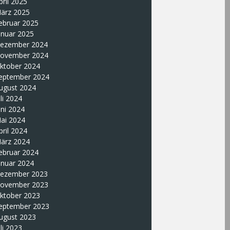
pril 2025
ärz 2025
ebruar 2025
anuar 2025
ezember 2024
ovember 2024
ktober 2024
eptember 2024
ugust 2024
uli 2024
uni 2024
ai 2024
pril 2024
ärz 2024
ebruar 2024
anuar 2024
ezember 2023
ovember 2023
ktober 2023
eptember 2023
ugust 2023
uli 2023