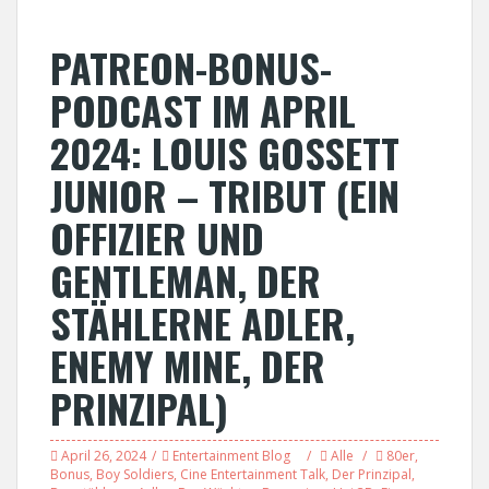
PATREON-BONUS-
PODCAST IM APRIL
2024: LOUIS GOSSETT
JUNIOR – TRIBUT (EIN
OFFIZIER UND
GENTLEMAN, DER
STÄHLERNE ADLER,
ENEMY MINE, DER
PRINZIPAL)
April 26, 2024
Entertainment Blog
Alle
80er
,
Bonus
,
Boy Soldiers
,
Cine Entertainment Talk
,
Der Prinzipal
,