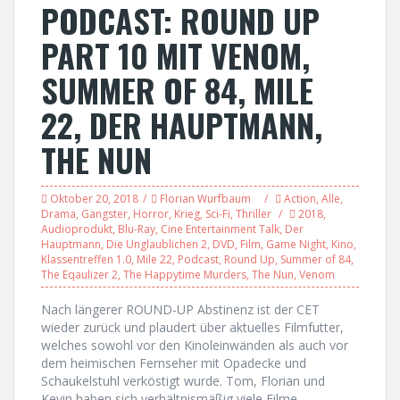
PODCAST: ROUND UP
PART 10 MIT VENOM,
SUMMER OF 84, MILE
22, DER HAUPTMANN,
THE NUN
Oktober 20, 2018
Florian Wurfbaum
Action
,
Alle
,
Drama
,
Gangster
,
Horror
,
Krieg
,
Sci-Fi
,
Thriller
2018
,
Audioprodukt
,
Blu-Ray
,
Cine Entertainment Talk
,
Der
Hauptmann
,
Die Unglaublichen 2
,
DVD
,
Film
,
Game Night
,
Kino
,
Klassentreffen 1.0
,
Mile 22
,
Podcast
,
Round Up
,
Summer of 84
,
The Eqaulizer 2
,
The Happytime Murders
,
The Nun
,
Venom
Nach längerer ROUND-UP Abstinenz ist der CET
wieder zurück und plaudert über aktuelles Filmfutter,
welches sowohl vor den Kinoleinwänden als auch vor
dem heimischen Fernseher mit Opadecke und
Schaukelstuhl verköstigt wurde. Tom, Florian und
Kevin haben sich verhältnismäßig viele Filme