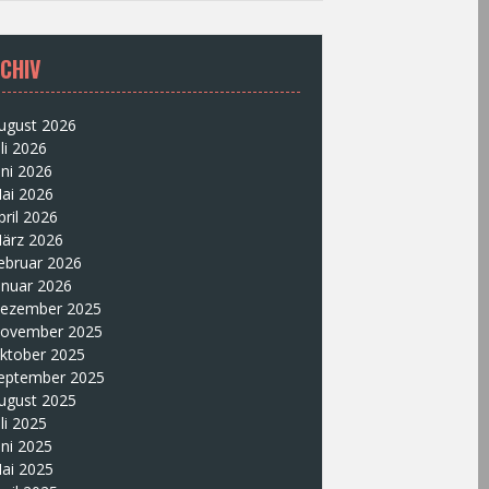
CHIV
ugust 2026
uli 2026
uni 2026
ai 2026
pril 2026
ärz 2026
ebruar 2026
anuar 2026
ezember 2025
ovember 2025
ktober 2025
eptember 2025
ugust 2025
uli 2025
uni 2025
ai 2025