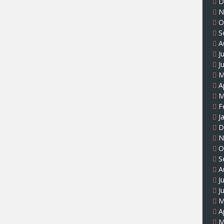
D
N
O
S
A
J
J
M
A
M
F
J
D
N
O
S
A
J
J
M
A
M