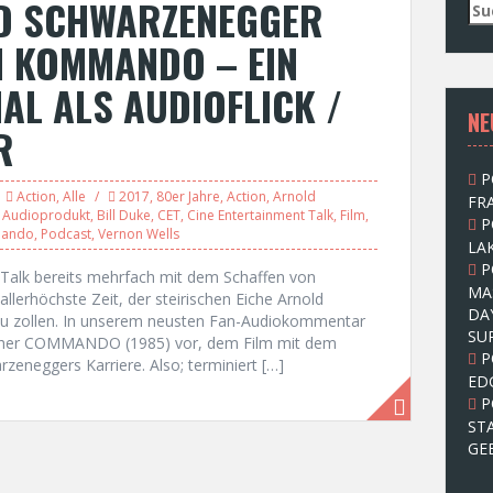
D SCHWARZENEGGER
S
u
M KOMMANDO – EIN
c
h
AL ALS AUDIOFLICK /
e
NE
n
R
n
a
P
c
Action
,
Alle
2017
,
80er Jahre
,
Action
,
Arnold
FRA
h
,
Audioprodukt
,
Bill Duke
,
CET
,
Cine Entertainment Talk
,
Film
,
P
:
mando
,
Podcast
,
Vernon Wells
LAK
P
Talk bereits mehrfach mit dem Schaffen von
MA
allerhöchste Zeit, der steirischen Eiche Arnold
DA
u zollen. In unserem neusten Fan-Audiokommentar
SU
acher COMMANDO (1985) vor, dem Film mit dem
P
eneggers Karriere. Also; terminiert […]
ED
P
ST
GE