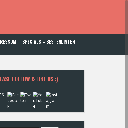
PRESSUM
SPECIALS – BESTENLISTEN
EASE FOLLOW & LIKE US :)