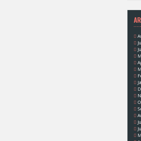
AR
A
J
J
M
A
M
F
J
D
N
O
S
A
J
J
M