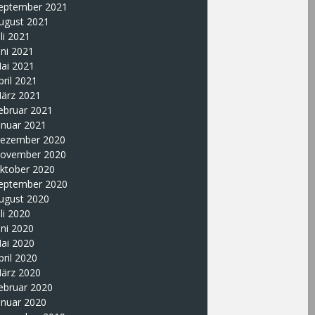
eptember 2021
ugust 2021
uli 2021
uni 2021
ai 2021
pril 2021
ärz 2021
ebruar 2021
anuar 2021
ezember 2020
ovember 2020
ktober 2020
eptember 2020
ugust 2020
uli 2020
uni 2020
ai 2020
pril 2020
ärz 2020
ebruar 2020
anuar 2020