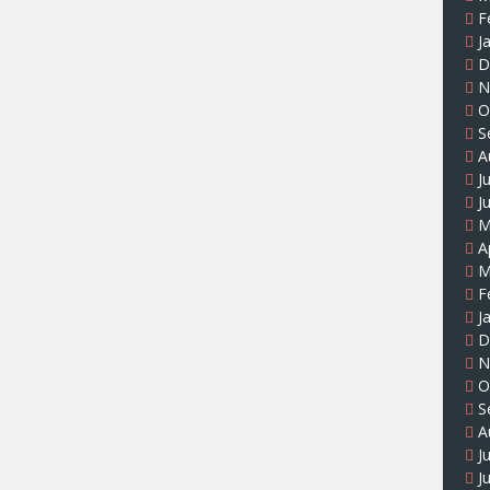
F
J
D
N
O
S
A
J
J
M
A
M
F
J
D
N
O
S
A
J
J