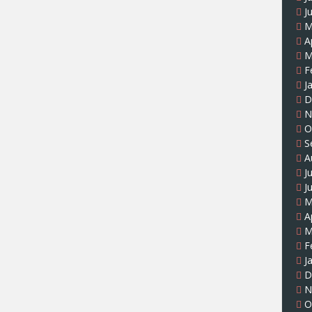
J
M
A
M
F
J
D
N
O
S
A
J
J
M
A
M
F
J
D
N
O