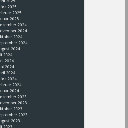
pril 2025
ärz 2025
ebruar 2025
anuar 2025
ezember 2024
ovember 2024
ktober 2024
eptember 2024
ugust 2024
uli 2024
uni 2024
ai 2024
pril 2024
ärz 2024
ebruar 2024
anuar 2024
ezember 2023
ovember 2023
ktober 2023
eptember 2023
ugust 2023
uli 2023