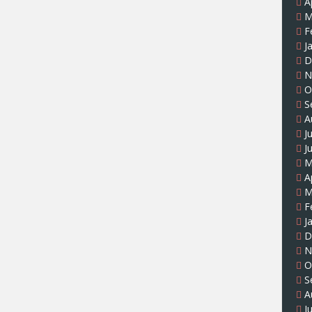
A
M
F
J
D
N
O
S
A
J
J
M
A
M
F
J
D
N
O
S
A
J