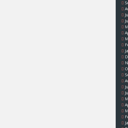
S
A
J
J
M
A
M
F
J
D
N
O
S
A
J
J
M
A
M
F
J