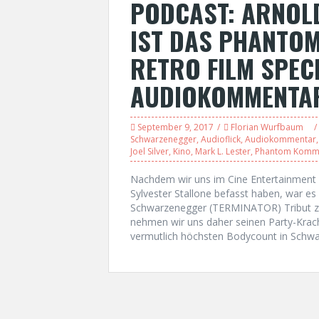
PODCAST: ARNOL
IST DAS PHANTO
RETRO FILM SPECI
AUDIOKOMMENTA
September 9, 2017
Florian Wurfbaum
Schwarzenegger
,
Audioflick
,
Audiokommentar
Joel Silver
,
Kino
,
Mark L. Lester
,
Phantom Kom
Nachdem wir uns im Cine Entertainment 
Sylvester Stallone befasst haben, war es 
Schwarzenegger (TERMINATOR) Tribut z
nehmen wir uns daher seinen Party-Kr
vermutlich höchsten Bodycount in Schwarz