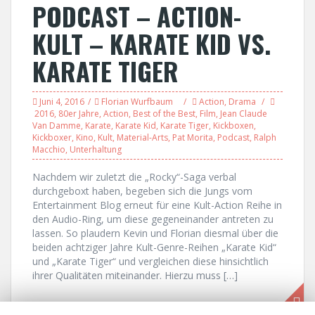
PODCAST – ACTION-
KULT – KARATE KID VS.
KARATE TIGER
Juni 4, 2016
Florian Wurfbaum
Action
,
Drama
2016
,
80er Jahre
,
Action
,
Best of the Best
,
Film
,
Jean Claude
Van Damme
,
Karate
,
Karate Kid
,
Karate Tiger
,
Kickboxen
,
Kickboxer
,
Kino
,
Kult
,
Material-Arts
,
Pat Morita
,
Podcast
,
Ralph
Macchio
,
Unterhaltung
Nachdem wir zuletzt die „Rocky“-Saga verbal
durchgeboxt haben, begeben sich die Jungs vom
Entertainment Blog erneut für eine Kult-Action Reihe in
den Audio-Ring, um diese gegeneinander antreten zu
lassen. So plaudern Kevin und Florian diesmal über die
beiden achtziger Jahre Kult-Genre-Reihen „Karate Kid“
und „Karate Tiger“ und vergleichen diese hinsichtlich
ihrer Qualitäten miteinander. Hierzu muss […]